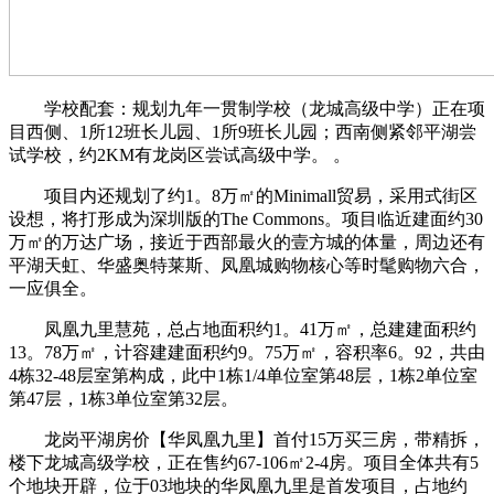
学校配套：规划九年一贯制学校（龙城高级中学）正在项
目西侧、1所12班长儿园、1所9班长儿园；西南侧紧邻平湖尝
试学校，约2KM有龙岗区尝试高级中学。 。
项目内还规划了约1。8万㎡的Minimall贸易，采用式街区
设想，将打形成为深圳版的The Commons。项目临近建面约30
万㎡的万达广场，接近于西部最火的壹方城的体量，周边还有
平湖天虹、华盛奥特莱斯、凤凰城购物核心等时髦购物六合，
一应俱全。
凤凰九里慧苑，总占地面积约1。41万㎡，总建建面积约
13。78万㎡，计容建建面积约9。75万㎡，容积率6。92，共由
4栋32-48层室第构成，此中1栋1/4单位室第48层，1栋2单位室
第47层，1栋3单位室第32层。
龙岗平湖房价【华凤凰九里】首付15万买三房，带精拆，
楼下龙城高级学校，正在售约67-106㎡2-4房。项目全体共有5
个地块开辟，位于03地块的华凤凰九里是首发项目，占地约