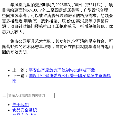
华凤凰九里的交房时间为2026年3月30日（或3月底）。项
目供给建面约67-106㎡的二至四房舒居美宅，户型设想合理，
空间操纵率高，可以或许满脚分歧购房者的栖身需求。想领会
更多楼盘近 期动 态、残剩楼层、底 价优 惠消息等取保留房
源，项目针对部门楼栋推出了工抵房单元，折后单价较低，优
惠力度较大。
集市公园更具艺术气味，其功能包含可演的星空舞台、可
露营野炊的艺术休憩草坡等，当前正在自口就能享遭到野趣山
园的夸姣光阴。
上一篇：
平安出产应急办理轨制Word模板下载
下一篇：
国度卫生健康委办公厅关于印发脑卒中食养指
南
关于我们
食品安全常识