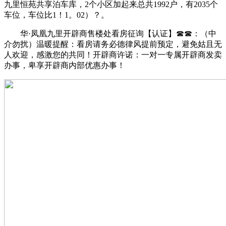
九里恒苑共享泊车库，2个小区加起来总共1992户，有2035个
车位，车位比1！1。02）？。
华·凤凰九里开辟商售楼处看房征询【认证】☎☎：（中
介勿扰）温暖提醒：看房请务必德律风提前预定，避免姑且无
人欢迎，感激您的共同！开辟商许诺：一对一专属开辟商发卖
办事，卑享开辟商内部优惠办事！