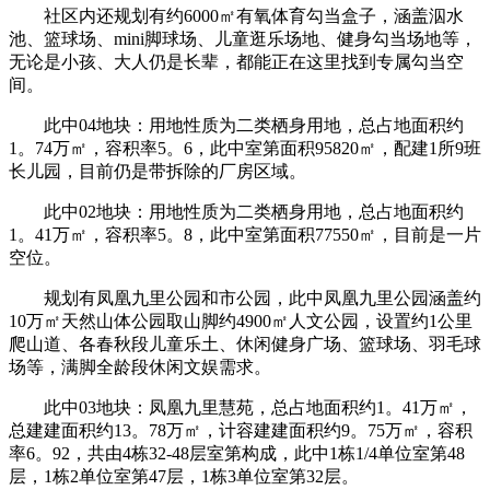
社区内还规划有约6000㎡有氧体育勾当盒子，涵盖泅水
池、篮球场、mini脚球场、儿童逛乐场地、健身勾当场地等，
无论是小孩、大人仍是长辈，都能正在这里找到专属勾当空
间。
此中04地块：用地性质为二类栖身用地，总占地面积约
1。74万㎡，容积率5。6，此中室第面积95820㎡，配建1所9班
长儿园，目前仍是带拆除的厂房区域。
此中02地块：用地性质为二类栖身用地，总占地面积约
1。41万㎡，容积率5。8，此中室第面积77550㎡，目前是一片
空位。
规划有凤凰九里公园和市公园，此中凤凰九里公园涵盖约
10万㎡天然山体公园取山脚约4900㎡人文公园，设置约1公里
爬山道、各春秋段儿童乐土、休闲健身广场、篮球场、羽毛球
场等，满脚全龄段休闲文娱需求。
此中03地块：凤凰九里慧苑，总占地面积约1。41万㎡，
总建建面积约13。78万㎡，计容建建面积约9。75万㎡，容积
率6。92，共由4栋32-48层室第构成，此中1栋1/4单位室第48
层，1栋2单位室第47层，1栋3单位室第32层。