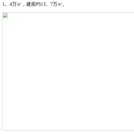
1。4万㎡，建面约13。7万㎡。