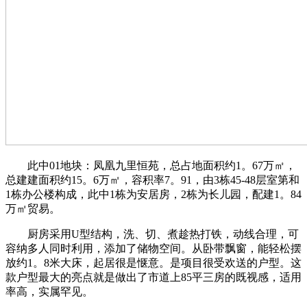
此中01地块：凤凰九里恒苑，总占地面积约1。67万㎡，
总建建面积约15。6万㎡，容积率7。91，由3栋45-48层室第和
1栋办公楼构成，此中1栋为安居房，2栋为长儿园，配建1。84
万㎡贸易。
厨房采用U型结构，洗、切、煮趁热打铁，动线合理，可
容纳多人同时利用，添加了储物空间。从卧带飘窗，能轻松摆
放约1。8米大床，起居很是惬意。是项目很受欢送的户型。这
款户型最大的亮点就是做出了市道上85平三房的既视感，适用
率高，实属罕见。