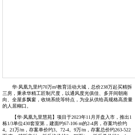
华·凤凰九里约70万m²教育活动大城，总价238万起买精拆
三房，秉承华精工匠制尺度，以通风度光俱佳、多开间朝南
向、全屋多飘窗，收纳系统等特点，为业从供给高规格高质量
的人居糊口。
【华·凤凰九里慧苑】项目于2023年11月开盘入市，推出1
栋1/3单位430套室第，建面约67-106 m的2-4房，存案均价约
4。21万/m，存案单价约3。72-4。9万/m，存案总价约263-522