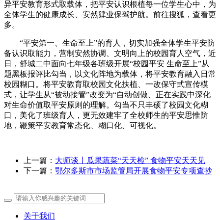
异平安教育形式取载体，把平安认识根植每一位学生心中，为
全体学生的健康成长、安然肄业保驾护航。前往搜狐，查看更
多。
“平安第一、生命至上”的育人，切实加强全体学生平安防
备认识取能力，营制安然协调、文明向上的校园育人空气，近
日，舒城二中面向七年级各班级开展“校园平安 生命至上”从
题黑板报评比勾当，以文化阵地为载体，将平安教育融入日常
校园糊口。将平安教育取校园文化扶植、一改保守式宣传模
式，让学生从“被动接管”改变为“自动创做、正在实践中深化
对生命价值取平安原则的理解。勾当不只丰硕了校园文化糊
口，美化了班级育人，更无效建牢了全校师生的平安思惟防
地，鞭策平安教育常态化、糊口化、可视化。
上一篇：
大师谈丨瓜果蔬菜“天天检” 食物平安天天见
下一篇：
鄂尔多斯市市场监管局开展食物平安专项查抄
关于我们