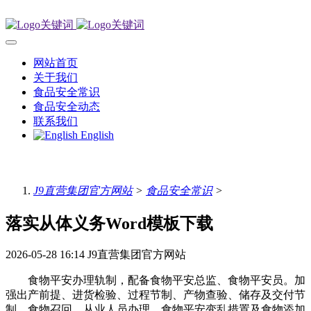
网站首页
关于我们
食品安全常识
食品安全动态
联系我们
English
J9直营集团官方网站
>
食品安全常识
>
落实从体义务Word模板下载
2026-05-28 16:14
J9直营集团官方网站
食物平安办理轨制，配备食物平安总监、食物平安员。加
强出产前提、进货检验、过程节制、产物查验、储存及交付节
制、食物召回、从业人员办理、食物平安变乱措置及食物添加