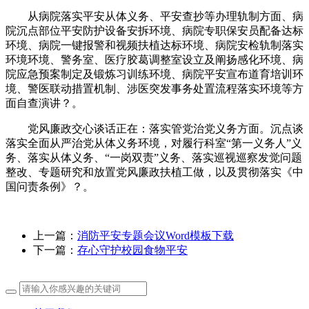
从病院落实平安从体义务、平安查抄等办理轨制方面、病
院沉点部位平安防护设备安拆环境、病院专职保安员配备达标
环境、病院一键报警和视频扶植达标环境、病院安检轨制落实
环境环境、警务室、医疗胶葛调整室设立及阐扬感化环境、病
院应急预案制定及锻炼习训练环境、病院平安宣布道育培训环
境、警医联动措置机制、涉医突发事务处置流程落实环境等方
面自查演讲？。
党风廉政交心谈话正在：落实管党治党义务方面。沉点谈
落实全面从严治党从体义务环境，对履行科室“第一义务人”义
务、落实从体义务、“一岗双责”义务、落实巡视巡察发觉问题
整改、专题研究和放置党风廉政扶植工做，以及贯彻落实《中
国问责条例》？。
上一篇：
消防平安专题会议Word模板下载
下一篇：
存心守护校园食物平安