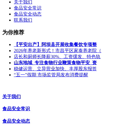
关于我们
食品安全常识
食品安全动态
联系我们
为你推荐
【平安出产】阿坝县开展收集餐饮专项整
2026年养老新形式！市昌平区家泰养老院（
店长和厨师长降薪30%、工资缓发、特色轨
山东地域_专注食物行业鞭策食物平安_资
稳健运营、立异营业加快、丰厚股东报答
“五一”假期 市场监管局发布消费提醒
关于我们
食品安全常识
食品安全动态