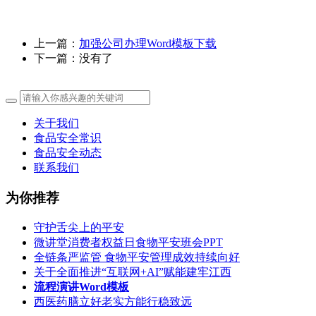
上一篇：
加强公司办理Word模板下载
下一篇：没有了
关于我们
食品安全常识
食品安全动态
联系我们
为你推荐
守护舌尖上的平安
微讲堂消费者权益日食物平安班会PPT
全链条严监管 食物平安管理成效持续向好
关于全面推进“互联网+AI”赋能建牢江西
流程演讲Word模板
西医药膳立好老实方能行稳致远