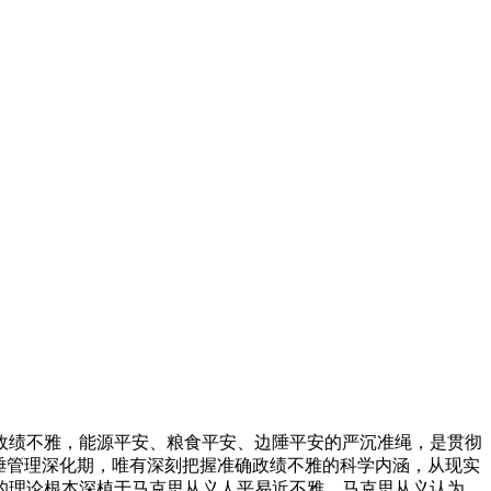
绩不雅，能源平安、粮食平安、边陲平安的严沉准绳，是贯彻
边陲管理深化期，唯有深刻把握准确政绩不雅的科学内涵，从现实
的理论根本深植于马克思从义人平易近不雅。马克思从义认为，