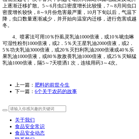
上逐渐迁移扩散。5～6月虫口密度增长比较慢，7～8月间虫口
密度增长较快，8～9月份危害最严重，10月下旬以后，气温下
降，虫口数量逐渐减少，并开始向温室内迁移，进行危害或越
冬。
4、喷雾法可用10％扑虱灵乳油1000倍液，或10％呲虫啉
可湿性粉剂1000倍液，或2．5％天王星乳油2000倍液，或2．
5％功夫乳油3000倍液，或20％灭扫利乳油2000倍液或40％乐
果乳油1000倍液，或80％敌敌畏乳油1000倍液，或25％灭蜗猛
乳油1000倍液，隔5～7天喷洒1 次，连续用药3～4次。
上一篇：
肥料的前世今生
下一篇：
6个关于农药的故事
关于我们
食品安全常识
食品安全动态