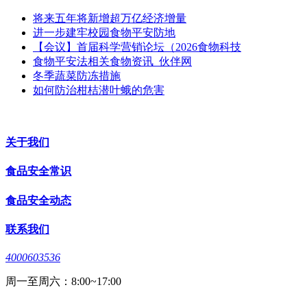
将来五年将新增超万亿经济增量
进一步建牢校园食物平安防地
【会议】首届科学营销论坛（2026食物科技
食物平安法相关食物资讯_伙伴网
冬季蔬菜防冻措施
如何防治柑桔潜叶蛾的危害
关于我们
食品安全常识
食品安全动态
联系我们
4000603536
周一至周六：8:00~17:00