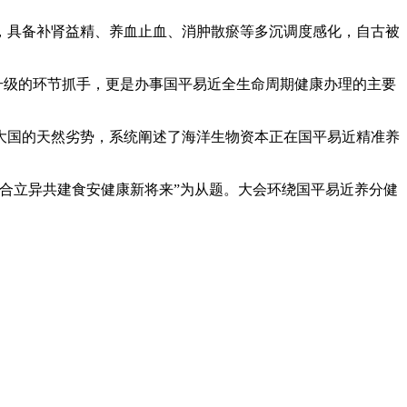
具备补肾益精、养血止血、消肿散瘀等多沉调度感化，自古被
升级的环节抓手，更是办事国平易近全生命周期健康办理的主要
国的天然劣势，系统阐述了海洋生物资本正在国平易近精准养
合立异共建食安健康新将来”为从题。大会环绕国平易近养分健