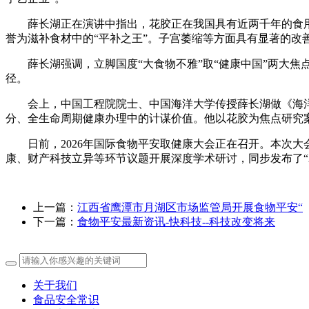
薛长湖正在演讲中指出，花胶正在我国具有近两千年的食用
誉为滋补食材中的“平补之王”。子宫萎缩等方面具有显著的改
薛长湖强调，立脚国度“大食物不雅”取“健康中国”两大焦
径。
会上，中国工程院院士、中国海洋大学传授薛长湖做《海洋
分、全生命周期健康办理中的计谋价值。他以花胶为焦点研究
日前，2026年国际食物平安取健康大会正在召开。本次大
康、财产科技立异等环节议题开展深度学术研讨，同步发布了“20
上一篇：
江西省鹰潭市月湖区市场监管局开展食物平安“
下一篇：
食物平安最新资讯-快科技--科技改变将来
关于我们
食品安全常识