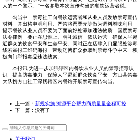
人的一个警示。”一名参取本次宣传勾当的餐饮运营者说。
勾当中，禁毒社工向餐饮运营者和从业人员发放禁毒宣传
材料，并出格申明利用、严禁将罂粟壳等做为调料增味利用，
提示餐饮从业人员不要为了面前好处添加违法物质，国度禁毒
法令律例，要正在思惟上、明礼诚信，依法运营，确保人平易
近群众的饮食平安和生命平安。同时正在店肆入口显眼处涉毒
线索举报二维码海报，带动泛博群众参取到禁毒斗争中来，积
极向门举报毒品违法线索。
本报讯 为进一步加强辖区内餐饮从业人员的禁毒拒毒认
识，提高防毒能力，保障人平易近群众饮食平安，方山县禁毒
大队携方山社工深切辖区内餐馆开展禁毒宣传勾当。
上一篇：
新规实施 溯源平台帮力商质量量全程可控
下一篇：没有了
关于我们