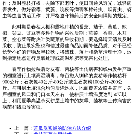
作；及时整枝打杈，去除下部老叶，使田间通风透光，减轻病
害发生。做好霜霉、黄萎、晚疫等病害和棉铃虫、烟青虫、蚜
虫等虫害防治工作，并严格遵守施药后的安全间隔期的规定。
此时期是春茬大棚和露地种植的番茄、茄子、黄瓜、辣
椒、架豆、豇豆等多种作物的采收后期；苋菜、香菜、木耳
菜、空心菜等耐热叶类蔬菜的采收初期，要选择晴天清晨及时
采收，防止果实坠秧和错过最佳商品期而降低品质。对于已经
长势不好的作物及早拉秧，将残株、落叶和杂草清理干净，运
到指定地点进行臭氧处理或高温堆肥等无害化处理。
春茬作物拉秧后对灰霉、菌核等土传病害和线虫发生严重
的棚室进行土壤高温消毒，每亩撒入铡碎的麦秸等作物秸秆
900公斤；石灰氮40公斤-80公斤或生石灰粉100公斤-200公
斤。与耕层土壤混合均匀后浇足水，地面覆盖农膜并盖严，关
严棚室的风口和门口30天左右，使耕层土壤温度达到50℃以
上，利用夏季高温杀灭耕层土壤中的灰霉、菌核等土传病害的
病菌和线虫等害虫。
上一篇：
苦瓜瓜实蝇的防治方法介绍