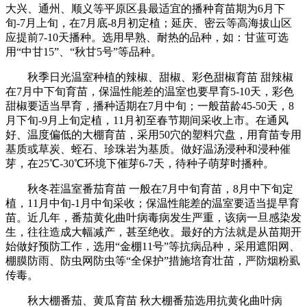
大兴、通州、顺义等平原区县最适宜的播种育苗期为6月下
旬-7月上旬，在7月底-8月初定植；延庆、密云等高海拔山区
应提前7-10天播种。选用早熟、耐热的品种，如：甘蓝可选
用“中甘15”、“秋甘5号”等品种。
秋季日光温室种植的辣椒、甜椒、彩色甜椒育苗 甜辣椒
在7月中下旬育苗，保温性能差的温室也要早育5-10天，彩色
甜椒要适当早育，播种适期在7月中旬；一般苗龄45-50天，8
月下旬-9月上旬定植，11月初至春节期间采收上市。在通风
好、温度偏低的大棚育苗，采用50穴的塑料穴盘，用育苗专用
基质或草炭、蛭石、珍珠岩为基质。做好温汤浸种和浸种催
芽，在25℃-30℃环境下催芽6-7天，待种子萌芽时播种。
秋冬茬温室番茄育苗 一般在7月中旬育苗，8月中下旬定
植，11月中旬-1月中旬采收；保温性能差的温室要适当提早育
苗。近几年，番茄黄化曲叶病毒病发生严重，该病一旦感染发
生，往往造成大幅减产，甚至绝收。最好的方法就是从苗期开
始做好预防工作，选用“金棚11号”等抗病品种，采用遮阳网、
棚膜防雨、防虫网防虫等“全保护”措施培育壮苗，严防烟粉虱
传毒。
秋大棚番茄、黄瓜育苗 秋大棚番茄选用抗黄化曲叶病