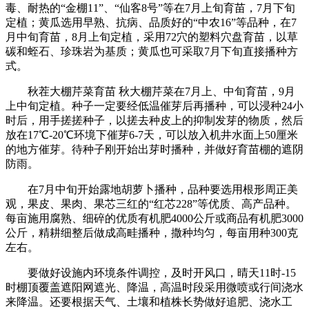
毒、耐热的“金棚11”、“仙客8号”等在7月上旬育苗，7月下旬
定植；黄瓜选用早熟、抗病、品质好的“中农16”等品种，在7
月中旬育苗，8月上旬定植，采用72穴的塑料穴盘育苗，以草
碳和蛭石、珍珠岩为基质；黄瓜也可采取7月下旬直接播种方
式。
秋茬大棚芹菜育苗 秋大棚芹菜在7月上、中旬育苗，9月
上中旬定植。种子一定要经低温催芽后再播种，可以浸种24小
时后，用手搓搓种子，以搓去种皮上的抑制发芽的物质，然后
放在17℃-20℃环境下催芽6-7天，可以放入机井水面上50厘米
的地方催芽。待种子刚开始出芽时播种，并做好育苗棚的遮阴
防雨。
在7月中旬开始露地胡萝卜播种，品种要选用根形周正美
观，果皮、果肉、果芯三红的“红芯228”等优质、高产品种。
每亩施用腐熟、细碎的优质有机肥4000公斤或商品有机肥3000
公斤，精耕细整后做成高畦播种，撒种均匀，每亩用种300克
左右。
要做好设施内环境条件调控，及时开风口，晴天11时-15
时棚顶覆盖遮阳网遮光、降温，高温时段采用微喷或行间浇水
来降温。还要根据天气、土壤和植株长势做好追肥、浇水工