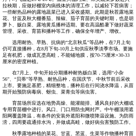
拉秧期，应做好棚室内病残体的清理工作，以减轻下茬病害；
一些耐热品种的露地蔬菜已进入采收盛期。此期是秋茬露地菜
花、甘蓝及秋大棚番茄、辣椒、茄子育苗的关键时期，也是胡
萝卜、贩白菜、露地黄瓜播种适期。要在高温酷暑下做好蔬菜
管理、采收、育苗和播种等工作，确保全年增产、增收。
选用耐热、早熟、抗病的“北京秋瓜”等品种，在7月上旬
仍可直接播种，在8月下旬-10月上旬供应秋季淡季市场。要施
足有机肥，做成瓦垄高畦，不能铺地膜，按70-75厘米×30-33
厘米的密度种植。
在7月上、中旬开始分期播种耐热贩白菜，选用“小杂
56”、“贝蒂”等早熟、耐热品种，在国庆节、中秋节前后采收
上市。要施足基肥，精细整地，播种后在行间浇水降温，从苗
期开始预防病毒病、蚜虫、菜青虫等病虫害。
育苗场所应选在地势高燥、能灌能排、通风良好的大棚或
专用育苗棚中进行。风口、门口用防虫网封严。中午棚顶用遮
阳网覆盖降温，有条件的安装外遮阳和微喷降温设施。为防雨
涝，四周要疏通排水沟，并做成高畦，做好病虫害预防工作。
秋季露地种植的菜花、甘蓝、苤蓝、生菜等作物播种育苗