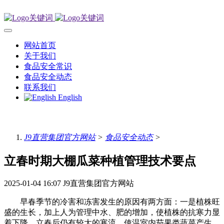
网站首页
关于我们
食品安全常识
食品安全动态
联系我们
English
J9直营集团官方网站
>
食品安全动态
>
立春时期大棚瓜菜种植管理技术要点
2025-01-04 16:07
J9直营集团官方网站
早春季节的冷害和冻害发生的原因有两方面：一是植株旺
盛的生长，加上人为管理中水、肥的增加，使植株的抗寒力显
着下降。立春后仍有较大的寒流，使温室内茄果类蔬菜产生