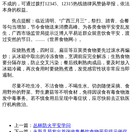
不成的，可通过拨打12345、12315热线德律风赞扬举报，依法
本身的权益。
焦点提醒：临近清明、“广西三月三”，祭扫、踏青、会餐
等勾当增加，节令食物送来消费高峰。为各类食物平安变乱发
生，广西市场监管局提示泛博人平易近群众留意饮食平安，渡
过安然的节日。……（世界食物网-）。
应烧熟煮透，四时豆、扁豆等豆荚类食物要先过滚水再煸
炒；从冰箱中取出的冷冻食物，烹调前应完全解冻；生熟食物
要分隔存放，防止交叉污染；餐后残剩熟肉成品，要及时放入
冰箱冷藏，再次食用时要烧熟煮透，发觉感官性状非常应当即
遏制。
尽量不吃生冷、不洁食物，不喝生水。切勿随便采摘、食
用野外的野菜、野生蘑菇等不明食材，免得因误食有毒食物激
发中毒事务。若不慎食用后呈现中毒症状，应尽快前去正轨医
疗机构救治。
上一篇：
丛林防火平安学问
下一篇：
永新县局发出首张收集餐饮食物平安提示催促