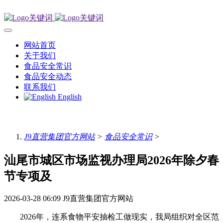
网站首页
关于我们
食品安全常识
食品安全动态
联系我们
English
J9直营集团官方网站
>
食品安全常识
>
汕尾市城区市场监视办理局2026年除夕春
节专项及
2026-03-28 06:09
J9直营集团官方网站
2026年，连系食物平安抽检工做现实，我局组织对全区范