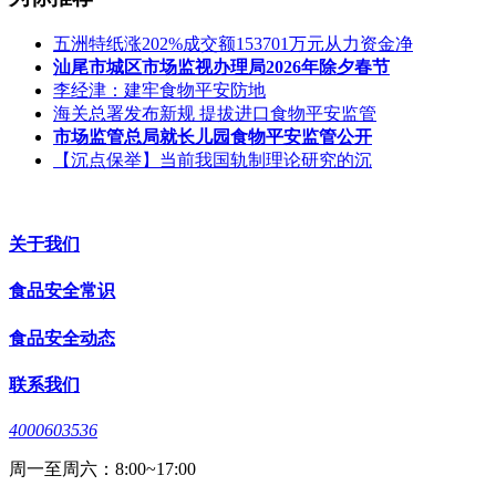
五洲特纸涨202%成交额153701万元从力资金净
汕尾市城区市场监视办理局2026年除夕春节
李经津：建牢食物平安防地
海关总署发布新规 提拔进口食物平安监管
市场监管总局就长儿园食物平安监管公开
【沉点保举】当前我国轨制理论研究的沉
关于我们
食品安全常识
食品安全动态
联系我们
4000603536
周一至周六：8:00~17:00