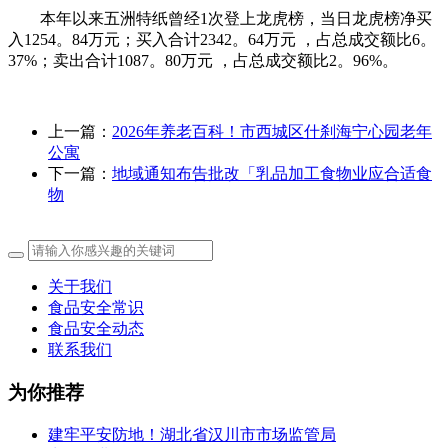
本年以来五洲特纸曾经1次登上龙虎榜，当日龙虎榜净买
入1254。84万元；买入合计2342。64万元 ，占总成交额比6。
37%；卖出合计1087。80万元 ，占总成交额比2。96%。
上一篇：
2026年养老百科！市西城区什刹海宁心园老年
公寓
下一篇：
地域通知布告批改「乳品加工食物业应合适食
物
关于我们
食品安全常识
食品安全动态
联系我们
为你推荐
建牢平安防地！湖北省汉川市市场监管局