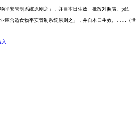
物平安管制系统原则之」，并自本日生效。批改对照表。pdf。
物业应合适食物平安管制系统原则之」，并自本日生效。……（世
流入