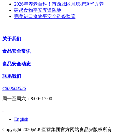
2026年养老百科！市西城区月坛街道华方养
建起食物平安五道防地
完美进口食物平安全链条监管
关于我们
食品安全常识
食品安全动态
联系我们
4000603536
周一至周六：8:00~17:00
English
Copyright 2020@ J9直营集团官方网站食品@版权所有