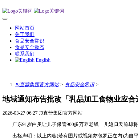
网站首页
关于我们
食品安全常识
食品安全动态
联系我们
English
J9直营集团官方网站
>
食品安全常识
>
地域通知布告批改「乳品加工食物业应合
2026-03-27 06:27
J9直营集团官方网站
广东91岁白叟让儿子保管900多万养老钱，儿媳归天前却将
出格声明：以上内容(若有图片或视频亦包罗正在内)为自平