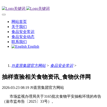
网站首页
关于我们
食品安全常识
食品安全动态
联系我们
English
J9直营集团官方网站
>
食品安全常识
>
抽样查验相关食物资讯_食物伙伴网
2026-03-23 08:19
J9直营集团官方网站
市场监视办理局关于3165批次食物平安抽检环境的布告
（渝市监布告〔2025〕33号）。