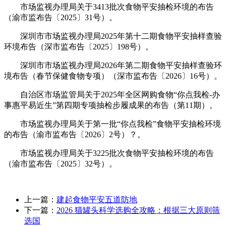
市场监视办理局关于3413批次食物平安抽检环境的布告
（渝市监布告〔2025〕31号）。
深圳市市场监视办理局2025年第十二期食物平安抽样查验
环境布告（深市监布告〔2025〕198号）。
深圳市市场监视办理局2026年第二期食物平安抽样查验环
境布告（春节保健食物专项）（深市监布告〔2026〕16号）。
自治区市场监管局关于2025年全区网购食物“你点我检-办
事惠平易近生”第四期专项抽检步履成果的布告（第11期）。
市场监视办理局关于第一批“你点我检”食物平安抽检环境
的布告（渝市监布告〔2026〕2号）？。
市场监视办理局关于3225批次食物平安抽检环境的布告
（渝市监布告〔2025〕32号）。
上一篇：
建起食物平安五道防地
下一篇：
2026 猫罐头科学选购全攻略：根据三大原则筛
选国