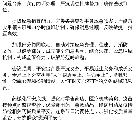
问题台账，实行闭环办理，严沉现患挂牌督办，确保整改到
位。
提拔应急措置能力。完美各类突发事务应急预案，严酷落
实带领带班和24小时值班轨制，确保消息通顺、反映敏捷、措
置高效。
加强部分协同联动。自动对策应急办理、住建、、消防、
文旅、卫健等部分，成立健全消息共享、结合法律、应急响应
机制，构成监管合力，破解跨范畴难题。
会议强调，平安出产是严沉义务、平易近生义务和成长义
务。全局上下必需树牢“人平易近至上、生命至上”，降服思
惟、侥幸心理和松劲情感，以“不时安心不下”的义务感履职尽
责。
药械化平安底线。强化对零售药店、医疗机构药房、疫苗
接种点的监视查抄，保障常用药、急救药品、慢病用药及疫情
防控相关药械质量平安。连系节日消费特点，加强化妆质量量
监管，守护群众“斑斓平安”。