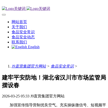
网站首页
关于我们
食品安全常识
食品安全动态
联系我们
English
J9直营集团官方网站
>
食品安全常识
>
建牢平安防地！湖北省汉川市市场监管局
摆设春
2026-03-25 05:33
J9直营集团官方网站
加强宣传指导营制优良空气。充实操纵微信号、短视频平