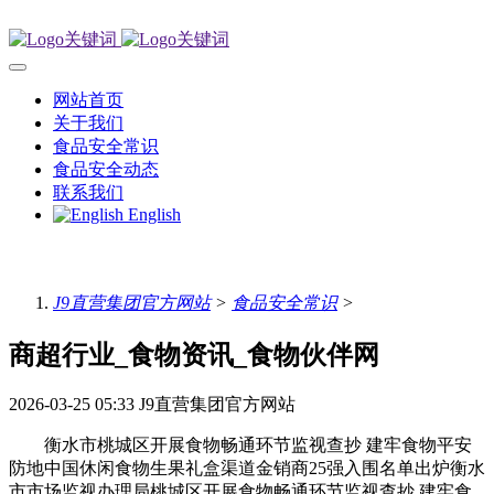
网站首页
关于我们
食品安全常识
食品安全动态
联系我们
English
J9直营集团官方网站
>
食品安全常识
>
商超行业_食物资讯_食物伙伴网
2026-03-25 05:33
J9直营集团官方网站
衡水市桃城区开展食物畅通环节监视查抄 建牢食物平安
防地中国休闲食物生果礼盒渠道金销商25强入围名单出炉衡水
市市场监视办理局桃城区开展食物畅通环节监视查抄 建牢食