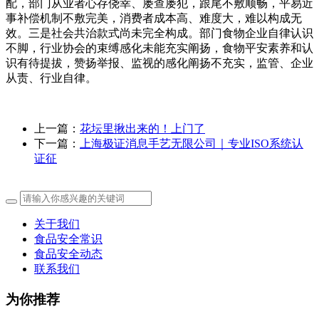
配，部门从业者心存侥幸、屡查屡犯，跟尾不敷顺畅，平易近
事补偿机制不敷完美，消费者成本高、难度大，难以构成无
效。三是社会共治款式尚未完全构成。部门食物企业自律认识
不脚，行业协会的束缚感化未能充实阐扬，食物平安素养和认
识有待提拔，赞扬举报、监视的感化阐扬不充实，监管、企业
从责、行业自律。
上一篇：
花坛里揪出来的！上门了
下一篇：
上海极证消息手艺无限公司｜专业ISO系统认
证征
关于我们
食品安全常识
食品安全动态
联系我们
为你推荐