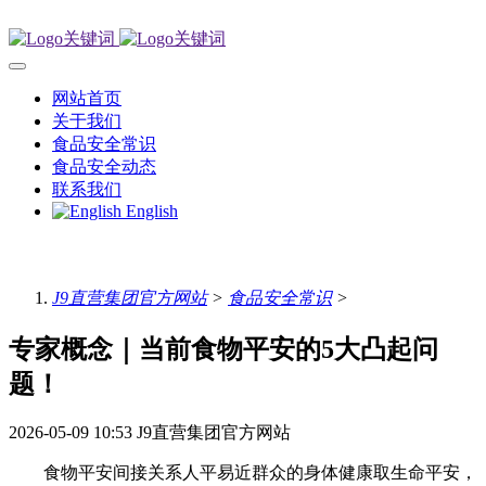
网站首页
关于我们
食品安全常识
食品安全动态
联系我们
English
J9直营集团官方网站
>
食品安全常识
>
专家概念｜当前食物平安的5大凸起问
题！
2026-05-09 10:53
J9直营集团官方网站
食物平安间接关系人平易近群众的身体健康取生命平安，