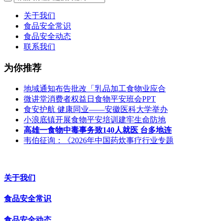
关于我们
食品安全常识
食品安全动态
联系我们
为你推荐
地域通知布告批改「乳品加工食物业应合
微讲堂消费者权益日食物平安班会PPT
食安护航 健康同业——安徽医科大学举办
小浪底镇开展食物平安培训建牢生命防地
高雄一食物中毒事务致140人就医 台多地连
韦伯征询：《2026年中国药炊事疗行业专题
关于我们
食品安全常识
食品安全动态