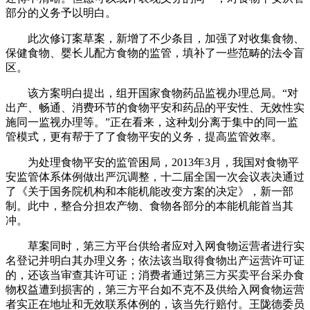
部分的义务予以明白。
此次修订案草案，新增了不少条目，加强了对收集食物、
保健食物、婴长儿配方食物的监管，填补了一些范畴的法令盲
区。
该方案明白提出，组开国家食物药品监视办理总局。“对
出产、畅通、消费环节的食物平安和药品的平安性、无效性实
施同一监视办理等。”正在看来，这种划分离于集中的同一监
管模式，更有帮于了了食物平安的义务，提高监管效率。
为处理食物平安的监管困局，2013年3月，我国对食物平
安监管体系体例做出严沉调整，十二届全国一次会议表决通过
了《关于国务院机构和本能机能改变方案的决定》，新一部
制。此中，整合分担农产物、食物各部分的本能机能首当其
冲。
草案同时，第三方平台供给者应对入网食物运营者进行实
名登记并明白其办理义务；依法该当取得食物出产运营许可证
的，还该当审查其许可证；消费者通过第三方买卖平台采办食
物权益遭到损害的，第三方平台如不克不及供给入网食物运营
者实正在地址和无效联系体例的，该当先行赔付。王陇德委员