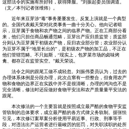
这部法令的实施有所好转，获得降服。”刘振起委员强调道。
（文／本刊记者张维炜）。
近年来豆芽涉“毒”事务屡屡发生、反复上演就是一个典型
的。全国代表戴天荣对此类事务一曲十分关心。他向记者暗
示，豆芽属于食物和农产物之间的临界产物。正在工商部分看
来，他们只担任商品畅通范畴，豆芽出产应归质监管；质监部
分则认为豆芽属于初级农产物，应归农业部分管；农业部分认
为豆芽不属于“地里长出的”，是初级农产物的加工品，不正在
他们管辖范畴。不只如斯，“现实上，包罗菜市场的卤味烤
禽、都存正在监管实空。”戴天荣说。
法令之间的跟尾工做不成轻忽。刘振伟委员认为，过去的
办理体系体例是分段办理，此次点窜有一些整合，但食用农产
物和食物的边界正在实践中并不是很清晰，办理的鸿沟也不是
完全清晰，修法时还应做好食物平安法和农产质量量平安法的
跟尾。
本次修法的一个主要旨就是按照成立最严酷的食物平安监
管轨制的总体要求，成立最严酷的各方式律义务轨制。据张怯
引见，本次修订案草案分析使用平易近事、行政、刑事等手
段，对违法出产运营者进行最峻厉的惩罚，对失职渎职的处所