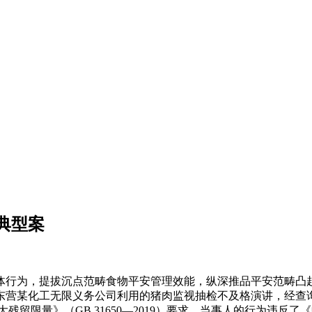
典型案
行为，提拔沉点范畴食物平安管理效能，纵深推品平安范畴凸起
东营某化工无限义务公司利用的猪肉监视抽检不及格演讲，经查
残留限量》（GB 31650—2019）要求。当事人的行为违