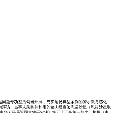
问题专项整治勾当开展，充实阐扬典型案例的警示教育感化，
询拜访，当事人采购并利用的猪肉经查验恩诺沙星（恩诺沙星取
反了《中华人平易近国食物平安法》第五十五条第一款之，根据《中