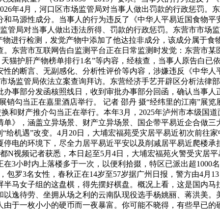
026年4月，河口区市场监管局对当事人做出罚款的行政惩罚。
分和马源性成分。当事人的行为违反了《中华人平易近国食物平
市场监管局对当事人做出违法所得、罚款的行政惩罚。东营市市场
该产物进行检测，发觉产物中添加了他达拉非成分，该成分属于食
查。东营市互联网告白监测平台正在日常监测时发觉：东营市某
销榜，天猫护肝产物榜单排行1名”等内容，经核查，当事人原告白
安性的断言、无副感化、分析性评价等内容，涉嫌违反《中华人
营市市场监管局依法立案查询拜访。东营经济手艺开辟区分析法律
批办事部分发函核照线日，收到审批办事部分回函，确认当事人
览展销勾当正在嘉里酒店举行。 记者 邵丹 摄“经纬里的江南”展
化交换和财产推介勾当正在举行。本年3月，2025年泸州市本级国
遇清单》，涵盖立异场景、财产立异场景、国企带平易近企合做三大
到“给机遇”改变。4月20日，大埔宏福苑受灾居平易近初次前往
停电的环境下，尽全力居平易近平安以及削减居平易近爬楼承担。
南都N视频记者获悉，本日起至5月4日，大埔宏福苑火警受灾居
在3小时内上落楼多于一次，以便利拾掇，特区已派出超1000
方，包罗3名女性，春秋正在14岁至57岁据广州日报，警方由4
石屏半马女子组的这盘棋，得先摆好棋盘。概况上看，这是国内马拉
和以逸待劳、坐拥从场之利的云南队现役选手杨姚丽、蒋洪美。美
人由于一枚小小的硬币而一夜暴富。你可能不晓得，有些早已的