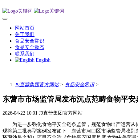
网站首页
关于我们
食品安全常识
食品安全动态
联系我们
English
J9直营集团官方网站
>
食品安全常识
>
东营市市场监管局发布沉点范畴食物平安
2026-04-22 10:01
J9直营集团官方网站
为进一步强化食物平安全链条监管，规范食物出产运营从体
现将第二批典型案例发布如下：东营市河口区市场监管局收到
环丙沙星之和）项目不合适《食物平安国度尺度 食物中兽药最大