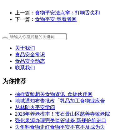
上一篇：
食物平安法点窜：打响舌尖和
下一篇：
食物平安-察看者网
关于我们
食品安全常识
食品安全动态
联系我们
为你推荐
抽样查验相关食物资讯_食物伙伴网
地域通知布告批改「乳品加工食物业应合
丛林防火平安学问
2026年养老模本！市石景山区慈善寺敬老院
强化泉源办理完美监管链条 新规护航进口
边角料食物走红食物平安不克不及成为边