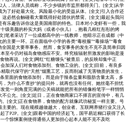
2人，法律人员戏称，不少乡镇的市监所都得关门。[全文]从学
为了好处最大化、风险最小化的受益从体。[全文]引入合作还
这必然会触碰着大量既得好处团伙的禁脔。[全文]最起头我问
是有乐趣告诉你这是美国南部的特色。日本对小龙虾有一些，我
着十级美颜的朴实大妈（或者小伙儿），抱着几框红彤彤的烤
文]笔者采访了一位成都高中的一线教师，他暗示正在成都（中
主要一环。正在面临中小学的各类“毒校服”“毒操场”“毒食
惊动全国是大要率事务。然而，食安事务的发生不克不及简单归因
日本至今仍对福岛食物感应不安。终究核辐射所激发的影响是漫
物再说。[全文]网红“红糖馒头”被查后，的反映却集中正
只会加深人们对食物添加剂、食物工业的。[全文]目前，有良多
鼻精取代保守的“天然”烟熏工艺，反而削减了无害物质的发生，
辣条里面的食物添加剂，而是由于辣条盐量和脂肪含量太高，多
药，为什么不查抄”的提问外，就再也没有任何。她丝毫不担忧
师发觉一则角度完满的公关稿就能把所有的错像粉笔字一样悄悄
不公允。[全文]近日，正在食物商家口不择言的宣传中，有几
。[全文]正在食物界，食物的配方就像武功秘笈一样主要。号
最主要的。现在规模越做越大，创业者。互联网养猪行业又注入
了P2P。[全文]跟着中国的经济起飞，国平易近糊口获得了长
接一个惊悚案例使得通俗人更加担心起本人能不克不及吃