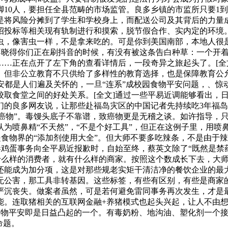
10人，要担任全县范畴的市场监管。良多乡镇的市监所只要1到
是将风险分摊到了学生和学校身上，而配送公司及其背后的力量成
招投标等相关现有轨制进行和摸索，脱节假合作、实内定的环境。
虫，像害虫一样，不是拿来吃的。可是你到美国南部，本地人很
]不晓得你们正在刷抖音的时候，有没有被这条告白种草：一个开
……正在点开了左下角的查看详情后，一段奇异之旅起头了。[全
但非公立教育不只供给了多样性的教育选择，也是保障教育公允的
平安都是人们遍及关怀的，一旦“连系”成校园食物平安问题，、
校取食堂之间的好处关系。[全文]通过一些平易近调能够看出，
的良多网友说，让那些赴福岛灾区的中国记者先持续吃3年福岛食
致癌物”。毒馒头底子不靠谱，致癌物更是无稽之谈。如许指导，
为喷鼻精“不天然”，“不是个好工具”，但正在这例子里，用喷
是食物界的“添加剂使用大全”。但大师不要多吃辣条，不是由于
毒鸡蛋事务向全平易近报歉时，自始至终，蔡英文除了“既然是禁
有什么样的消费者，就有什么样的商家。按照这个数成长下去，大
还能成为加分项，这是对那些规老实矩干清洁净的餐饮企业的最大
无公害，那工具非转基因。这些标签，有些有区别，有些是商家的
严沉丧失。做案者虽然，可是若何避免雷同事务再次发生，才是
。连取猪相关的互联网金融+养猪模式也起头兴起，让人不由想起
食物平安即是日益凸起的一个。有毒奶粉、地沟油、塑化剂一个
命题。