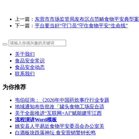
上一篇：
东营市市场监管局发布沉点范畴食物平安典型案
下一篇：
平台要当好“守门员”守住食物平安“生命线”
关于我们
食品安全常识
食品安全动态
联系我们
为你推荐
韦伯征询：《2026年中国药炊事疗行业专题
地域通知布告批改「罐头食物工场应合适
关于全面推进“互联网+AI”赋能建牢江西
流程演讲Word模板
姚安县人平易近食物平安委员会办公室关
白酒板块跌落神坛 食安营销警钟长鸣