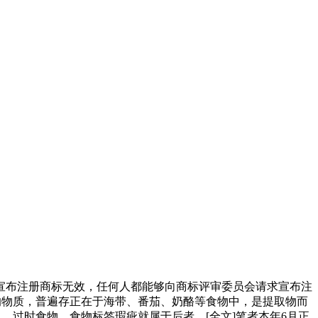
布注册商标无效，任何人都能够向商标评审委员会请求宣布注
的物质，普遍存正在于海带、番茄、奶酪等食物中，是提取物而
，过时食物、食物标签瑕疵就属于后者。[全文]笔者本年6月正