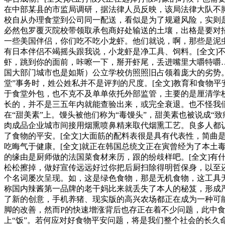
在中部某县的市监局调研，据法律人员反映，该局法律大队不脚
校自从办理食堂到公司同一配送，看似是为了规避风险，实则
必然包罗覆灭院校带领取承包商好处输送的土壤，出格是要对
一些美国伴侣，你们吃不吃小龙虾。他们就说，啊，那些是泥
有日本伴侣不竭摇头跟我说，小龙虾是净工具、饲料。[全文
虾，跳到你的面前，咔嚓一下，掰开虾尾，丢进嘴里大嚼特嚼
国大部门城市也是如斯）公立学校仿照照旧占领着庞大的劣势。
堂”事务时，姓公姓私并不是评判的尺度。[全文]教育和食物
于食堂外包，也不克不及单单依托外部监管，主要的是厘清学
长的，并不是三五年内就能查验出来，或完全衰退。也不怪我们
在“甜美素”上。馒头被他们称为“毒馒头”，甜美素也被说成“
肉成品企业城市间接用烟熏喷鼻精来取代烟熏工艺。良多人都认
了食物的平安。[全文]大面筋的配料表很是具有代表性，简曲
吃晦气于健康。[全文]就正在韩国总统文正在寅曾经为了本土
的缘由是厨师做的法国菜食材来历，跟的纷歧样吧。[全文]
松松擦掉，做好宣传远远好过你把后厨扫除得明哲保身，以至
个名词屡次呈现。如，这是绿色食物，那是无机食物，这工具
称国内辣酱第一品牌的老干妈比来就丢失了本人的秘笈，形成
了新的创意，手机养猪、现实版的高兴农场都正在成为一种可能
脚的改善，然而P的快速增涨背后也存正在着不少问题，此中
上“饭”。若何应对好食物平安问题，将是我们整个社会的长久