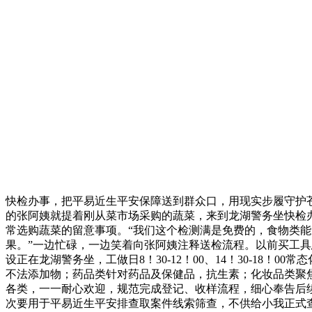
快检办事，把平易近生平安保障送到群众口，用现实步履守护苍
的张阿姨就提着刚从菜市场采购的蔬菜，来到龙湖警务坐快检
常选购蔬菜的留意事项。“我们这个检测满是免费的，食物类
果。”一边忙碌，一边笑着向张阿姨注释送检流程。以前买工
设正在龙湖警务坐，工做日8！30-12！00、14！30-1
不法添加物；药品类针对药品及保健品，抗生素；化妆品类聚
各类，一一耐心欢迎，规范完成登记、收样流程，细心奉告后
次要用于平易近生平安排查取案件线索筛查，不供给小我正式