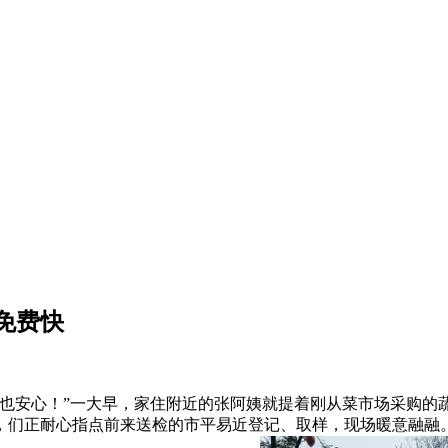
免费快
安心！”一大早，家住附近的张阿姨就提着刚从菜市场采购的蔬
们正耐心指点前来送检的市平易近登记、取样，现场暖意融融。