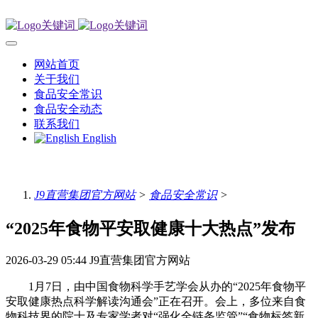
网站首页
关于我们
食品安全常识
食品安全动态
联系我们
English
J9直营集团官方网站
>
食品安全常识
>
“2025年食物平安取健康十大热点”发布
2026-03-29 05:44
J9直营集团官方网站
1月7日，由中国食物科学手艺学会从办的“2025年食物平
安取健康热点科学解读沟通会”正在召开。会上，多位来自食
物科技界的院士及专家学者对“强化全链条监管”“食物标签新