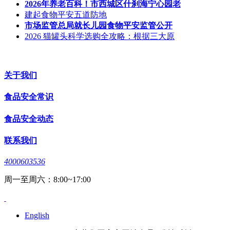
2026年养老百科！市西城区什刹海宁心园老
建起食物平安五道防地
市场监管总局就长儿园食物平安监管公开
2026 猫罐头科学选购全攻略：根据三大原
关于我们
食品安全常识
食品安全动态
联系我们
4000603536
周一至周六：8:00~17:00
English