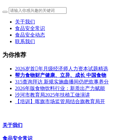
关于我们
食品安全常识
食品安全动态
联系我们
为你推荐
2026岁首年月级经济师人力资本试题精选
帮力食物财产健康、立异、成长 中国食物
315查询拜访 新规实施曲播间仍把炊事养分
2026年版食物饮料行业：新质出产力赋能
沙河市教育局2025年扶植工做演讲
【培训】喀旗市场监管局结合旗教育局开
关于我们
食品安全常识