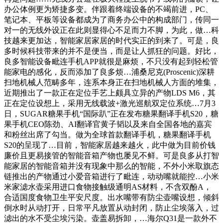
办公体例更为矫捷多变。伴跟着终端设备的不竭前进，PC、
笔记本、平板等设备都成为了商务办公中的构成部门，传同一
对一的无线外设正在此则显得心不足而力不脚，为此，做…科
技越来更加达，智能家居家居的时代实正的到来了。可是，良
多时候科技带来的并不是便当，而是让人抓狂的问题。好比，
良多智能设备毗连手机APP就很是麻烦，不只没有起到轻松管
能家电的感化，反而添加了良多烦…浦桑尼克(Proscenic)深耕
扫地机械人范畴多年，连系本身正在扫地机械人方面的堆集，
近期推出了一款正在定位手艺上颇具立异的产物LDS M6，其
正在定位设想上，采用无线载波+激光巡航双定位系统…7月3
日，SUGAR糖果手机“国际趴”正在发布糖果翻译手机S20，糖
果手机CEO陈劲、AI翻译官黄子韬以及来自全国各地的嘉宾
和粉丝出席了勾当。做为全球首款翻译手机，糖果翻译手机
S20的呈现了…目前，智能家居越来越火，此中做为目前价钱
廉价且更易接管的智能音箱产物也屡见不鲜。可是良多从打智
能家居的智能音箱并没有现象中那么的智能，不外小米取旗态
链推出的产物通过小爱音箱进行了毗连，动动嘴就能控…小米
米家滤水壶采用进口食物接触级通明AS材料，不含双酚A，
合适国度食物卫生平安尺度。出水嘴带有防尘壶嘴设想，倾斜
倒水时从动打开，日常平凡放置从动封闭，防止尘埃落入，过
滤出的水不受尘埃污染。壶盖易拆卸，…海尔Q31是一款外不