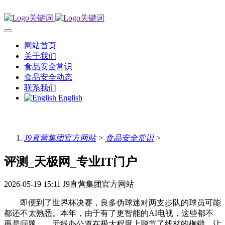
网站首页
关于我们
食品安全常识
食品安全动态
联系我们
English
J9直营集团官方网站
>
食品安全常识
>
评测_天极网_专业IT门户
2026-05-19 15:11
J9直营集团官方网站
即便到了世界杯决赛，良多伪球迷对两支步队的球员可能
都还不太熟悉。本年，由于有了更智能的AI电视，这些都不
再是问题……无线办公道在极大程度上脱节了线材的枷锁，让