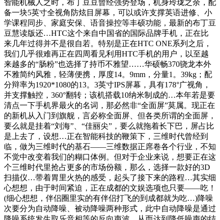
智能机械人之时，布丁豆豆曾经强势登场，机身玲珑之余，配
备一块5英寸全视角防炫目屏幕，可以或许支撑英语进修、小
学课程同步、家庭安保、语音操控等丰硕功能，最新的布丁豆
豆慧读版还…HTC这个来自中国省的国际品牌手机，正在比
来几年过得并不是很自若。特别是正在HTC ONE系列之后，
我们几乎很难再正在四周看见利用HTC手机的用户，以至越
来越多的“肠粉”也选择了持币不雅望……华硕畅370骁龙本外
不雅简约风雅，轻薄便携，厚度14。9mm，分量1。39kg；配
分辩率为1920*1080的13。3英寸IPS屏幕，具有178°广视角，
并支撑触控，360°翻转；该机搭载10纳米制成的…本年若是要
清点一下手机界最火的名词，那必然非“全面屏”莫属。现正在
的新机从入门到旗舰，言必称全面屏、但各类所谓的全面屏，
要么就是挂着“刘海”、“佳丽尖”，要么就拖着长下巴，屏占比
是上去了，设想…正在智能科技的鞭策下，三维时代曾经到
临，做为三维时代的基石——三维数据正席卷各个行业，不知
不觉中改变着我们的糊口体例。但对于企业来说，想要正在这
个三维时代里抢占更多的市场份额，那么，选择一款好的3D
扫描仪…带着胃里火热的感受，起头了接下来的路程…其实细
心想想，由于时间紧迫，正在成都的文娱选项也只要——吃！
(细心想想，伴侣圈里实的有伴侣打飞的到成都就为吃…)降噪
次要分为自动降噪、被动降噪两种形式，此中自动降噪是通过
降噪系统发生取乐音相等的反向声波，从而达到降低噪声的结