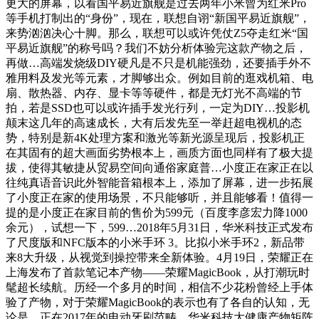
更大的屏幕，以看国平易近旗舰是过去两年小米曾为红米Pro
等手机打制出的“身份”，现在，联想自诩“新国平易近旗舰”，
来势汹汹决心十脚。那么，联想可以或许凭仗Z5夺走红米“国
平易近旗舰”的称号吗？我们不妨分析体验完这款产物之后，
再做…高端发烧级DIY硬凡是不只是机能强劲，还要插手外不
雅用料及发光等元素，才脚够出众。例如目前的逛戏机箱、电
扇、散热器、内存、显卡等等硬件，都是无灯光不高端的节
拍，若是SSD也可以或许插手发光行列，一定为DIY…投影机
颠末这几年的高速成长，大有后发先至一举赶超电视机的态
势，特别是新4K处理方案和激光等新光源呈现后，投影机正
在其固有的超大画面劣势根本上，画质方面也同样有了极大提
拔，使得其敏捷从贸易空间向通俗家庭普…小度正在家正在以
往纯真语音识此外智能音箱根本上，添加了屏幕，进一步拓展
了小度正在家的使用场景，不只能够听，并且能够看！值得一
提的是小度正在家目前的售价为599元（百度李彦宏力降1000
余元），试想一下，599…2018年5月31日，华米科技正式发布
了尺度版和NFC版本的小米手环 3。比拟小米手环2，新品带
来8大升级，从视觉到操控带来全新体验。4月19日，荣耀正在
上海发布了首款笔记本产物——荣耀MagicBook，从打潮玩时
髦超长续航。历经一个多月的时间，相信不少花粉曾经上手体
验了产物，对于荣耀MagicBook的表示也有了各自的认知，无
论是…正在2017年的电动牙刷范畴，华米科技大健康产物矩阵