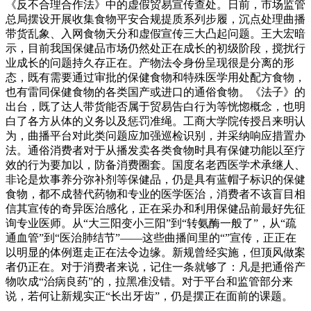
《反不合理合作法》中的虚假贸易宣传查处。日前，市场监管
总局摆设开展收集食物平安合规提质系列步履，沉点处理曲播
带货乱象、入网食物天分和虚假宣传三大凸起问题。王大宏暗
示，目前我国保健品市场仍然处正在成长的初级阶段，搅扰行
业成长的问题持久存正在。产物法令身份呈现很是分离的形
态，既有需要通过审批的保健食物和特殊医学用处配方食物，
也有雷同保健食物的各类国产或进口的通俗食物。《法子》的
出台，既了达人带货能否属于贸易告白行为等恍惚概念，也明
白了各方从体的义务以及惩罚准绳。工商大学院传授吕来明认
为，曲播平台对此类问题应加强巡检识别，并采纳响应措置办
法。通俗消费者对于从播发卖各类食物时具有保健功能以至疗
效的行为要加以，防备消费圈套。国度名老西医学术承继人、
非论是炊事养分弥补剂等保健品，仍是具有蓝帽子标识的保健
食物，都不成替代药物和专业的医学医治，消费者不该盲目相
信其宣传的奇异医治感化，正在采办和利用保健品前最好先征
询专业医师。从“大三阳变小三阳”到“转氨酶一般了”，从“疏
通血管”到“医治肺结节”——这些曲播间里的“”宣传，正正在
以明显的体例逛走正在法令边缘。新规曾经实施，但顶风做案
者仍正在。对于消费者来说，记住一条就够了：凡是把通俗产
物吹成“治病良药”的，拉黑准没错。对于平台和监管部分来
说，若何让新规实正“长出牙齿”，仍是摆正在面前的课题。