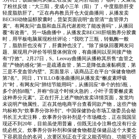
了粉丝反馈：“大三阳，变成小三羊（阳）了，中度脂肪肝变
轻度脂肪肝了。”正在冉冉教员开仓大促曲播间，从播发卖
BECHI动物甾醇胶囊时，货架页面说明“血管清”“血管弹力
素”。有网友问“血脂和血压高代谢差吃了能改善吗”，从播回
覆“有改善”。另一场曲播中，从播发卖BECHI肝细胞养分胶囊
时，用平板电脑展现粉丝评论：“我吃了三瓶，转氨酶一般
了，脂肪肝也没有了，肝囊肿也没了。”除了操纵回覆网友问
题、展现用户评价等明显体例宣传，有曲播间以至间接产物
有“疗效”。2月27日，S。Leovay曲播间从播称其所售“血管之
星”产物的感化“第一是疏通血管，第二是降低血液黏稠度，第
三是不变血管内壁”。页面显示，该商品正在平台“保健食物榜
第7名”。同日，TYILLO泰洛曲播间从播发卖“槲皮素呼吸
片”时，有网友问“肺结节能用吗”，从播回应“单个的拍5瓶，
多个的拍8瓶”，并称“你这个时候火急的，小叶子需要槲皮素
这种养分元素”。正在打开上述产物的发卖详情页面，发觉均
未说明产物属性。正在其他电商平台查看同款产物，这些产物
均标称为“炊事养分弥补剂”。中国保健协会市场工做委员会秘
书长王大宏注释，炊事养分弥补剂是个市场概念，正在我国呈
现还不到20年，目前虽使用普遍，但既无法令注释也没有行业
统必然义。炊事养分弥补剂和保健食物都是保健品这个大要念
下容易混合的名词，次要区别正在于定义能否明白、功能可否