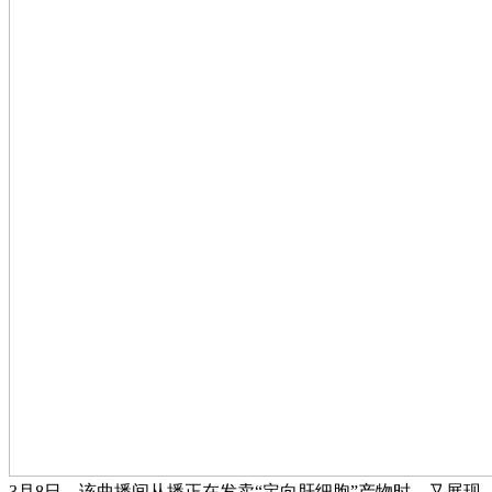
3月8日，该曲播间从播正在发卖“定向肝细胞”产物时，又展现