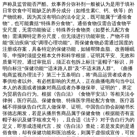
声称及监管能否严酷。炊事养分弥补剂一般被认为是用于填补
日常饮食中可能缺乏的养分成分（如维生素C、钙、铁等）的
产物统称。因为其没有明白的法令定义，既可能属于“通俗食
物”，也可能囊括“特殊养分食物”。通俗食物仅需合适食物平
安尺度，无需功能验证；特殊养分食物类（如婴长儿配方食
物）需满脚特定养分尺度，但无须进行功能审批，产物不得
能“医治疾病”或“调理心理功能”。而保健食物必需通过国度的
注册或存案，具备特定的保健功能，如辅帮降血脂、改善睡眠
等。申报时须提交根本文件和科学根据，证明其平安、无效和
质量可控。通过审批后，须正在包拆上标注“蓝帽子”标识，并
明白标注“保健功能”“适末路人群”及“不适末路人群”。《曲播
电商监视办理法子》第三十五条明白，将“商品运营者或者办
事供给者以外、有必然影响的天然人，正在曲播电商勾当中以
本人的表面或者抽象对商品或者办事做保举、证明的”，界定
为贸易告白行为。根据《告白法》《食物平安法》等相关法令
律例，医疗药品、保健食物、特殊医学用处配方食物、医疗器
械不得操纵告白代言人做保举、证明。中国告白协会副秘书长
张德志阐发，若是从播所售商品属于保健食物（根据能否有蓝
帽子标识及健字核准文号），且合适《法子》对于告白行为的
定义，即形成违规代言，按《告白法》查处；若是发卖的是通
俗食物，却有保健功能和医治感化，则属于虚假或宣传，可按