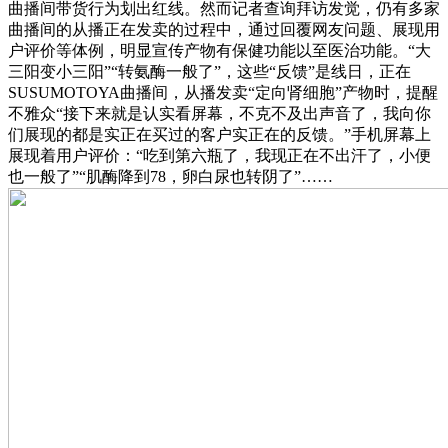
曲播间带货行为划出红线。然而记者查询拜访发觉，仍有多家
曲播间的从播正在发卖的过程中，通过回覆网友问题、展现用
户评价等体例，明显宣传产物有保健功能以至医治功能。“大
三阳变小三阳”“转氨酶一般了”，这些“反馈”是线日，正在
SUSUMOTOYA曲播间，从播发卖“定向肾细胞”产物时，提醒
不雅众“接下来就是认实看屏幕，不克不及出声音了，我向你
们展现的都是实正在买过的客户实正在的反馈。”手机屏幕上
展现着用户评价：“吃到第六瓶了，我现正在不出汗了，小便
也一般了”“肌酶降到78，卵白尿也转阴了”……