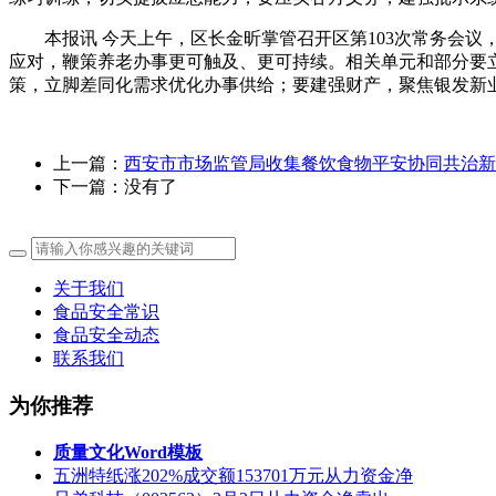
本报讯 今天上午，区长金昕掌管召开区第103次常务会议
应对，鞭策养老办事更可触及、更可持续。相关单元和部分要
策，立脚差同化需求优化办事供给；要建强财产，聚焦银发新
上一篇：
西安市市场监管局收集餐饮食物平安协同共治新
下一篇：没有了
关于我们
食品安全常识
食品安全动态
联系我们
为你推荐
质量文化Word模板
五洲特纸涨202%成交额153701万元从力资金净