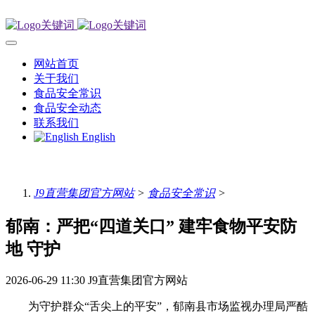
网站首页
关于我们
食品安全常识
食品安全动态
联系我们
English
J9直营集团官方网站
>
食品安全常识
>
郁南：严把“四道关口” 建牢食物平安防
地 守护
2026-06-29 11:30
J9直营集团官方网站
为守护群众“舌尖上的平安”，郁南县市场监视办理局严酷