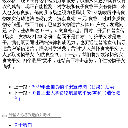
数及格。现正在有这个检测办事很好，以前买菜总担忧有没有
农药残留，现正在能检测，对学校和孩子食物平安有保障，本
人也安心良多。郁南县市场监视办理局以“零”立场峻厉冲击食
物发卖范畴违法违规行为，沉点查处“三无”食物、过时变质食
物等问题。截至目前，已查抄食物运营从体161户次，发觉问
题13个，整改率达100%，立案查处2起。同时，开展科普宣传
1场次，发放材料200余份，惩罚不是目标，守护平安才是底
子。我们既要通过严酷法律构成无力，也要通过普遍宣传指导
运营户诚信运营，群众科学消费，营制“人人关怀食物平安 人
人参取食物平安”的优良空气。下一步，我们将持续深切落实
食物平安“四个最严”要求，连结高压冲击态势，守住食物平安
底线 。
上一篇：
2023年全国食物平安宣传周（吕梁）启动
下一篇：
齐鲁工业大学食物质量取平安(本科（通俗教
育）
关于我们