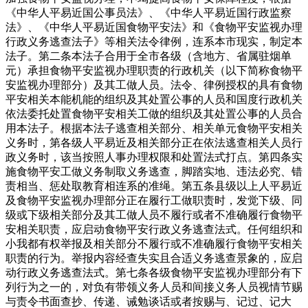
《中华人平易近国公事员法》、《中华人平易近国行政监察
法》、《中华人平易近国食物平安法》和《食物平安监视办理
行政义务逃查法子》等相关法令律例，连系本市现实，制定本
法子。第二条本法子合用于全市各级（含地方、省属驻烟单
元）承担食物平安监视办理职责的行政机关（以下简称食物平
安监视办理部分）及其工做人员。法令、律例授权的具有食物
平安相关本能机能的组织及其处置公事的人员和国度行政机关
依法委托处置食物平安相关工做的组织及其处置公事的人员合
用本法子。根据本法子逃查相关部分、相关单元食物平安相关
义务时，第各级人平易近及相关部分正在依法逃查相关人员行
政义务时，该当按照人事办理权限和处置法式打点。第四条实
施食物平安工做义务制取义务逃查，脚踏实地、违法必究、错
责相当、惩处取教育相连系的准绳。第五条县级以上人平易近
及食物平安监视办理部分正在履行工做职责时，发觉下级、同
级或下级相关部分及其工做人员不履行或者不准确履行食物平
安相关职责，应启动食物平安行政义务逃查法式。任何组织和
小我都有权举报及相关部分不履行或不准确履行食物平安相关
职责的行为。举报内容经查失实且合适义务逃查景象的，应启
动行政义务逃查法式。第七条各级食物平安监视办理部分有下
列行为之一的，对负有带领义务人员和间接义务人员视情节赐
与责令书面查抄、传递、诫勉谈话或者按赐与、记过、记大