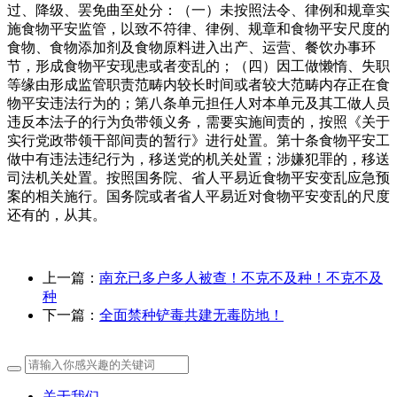
过、降级、罢免曲至处分：（一）未按照法令、律例和规章实
施食物平安监管，以致不符律、律例、规章和食物平安尺度的
食物、食物添加剂及食物原料进入出产、运营、餐饮办事环
节，形成食物平安现患或者变乱的；（四）因工做懒惰、失职
等缘由形成监管职责范畴内较长时间或者较大范畴内存正在食
物平安违法行为的；第八条单元担任人对本单元及其工做人员
违反本法子的行为负带领义务，需要实施间责的，按照《关于
实行党政带领干部间责的暂行》进行处置。第十条食物平安工
做中有违法违纪行为，移送党的机关处置；涉嫌犯罪的，移送
司法机关处置。按照国务院、省人平易近食物平安变乱应急预
案的相关施行。国务院或者省人平易近对食物平安变乱的尺度
还有的，从其。
上一篇：
南充已多户多人被查！不克不及种！不克不及
种
下一篇：
全面禁种铲毒共建无毒防地！
关于我们