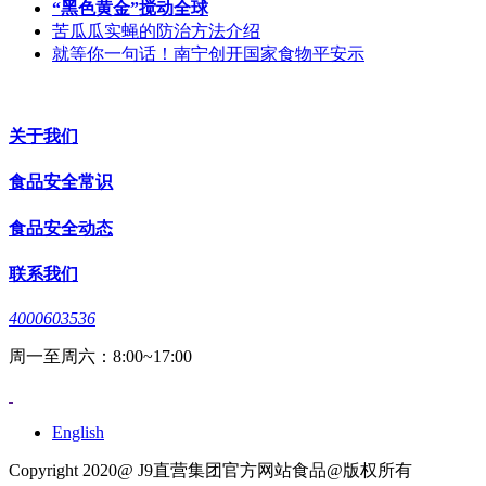
“黑色黄金”搅动全球
苦瓜瓜实蝇的防治方法介绍
就等你一句话！南宁创开国家食物平安示
关于我们
食品安全常识
食品安全动态
联系我们
4000603536
周一至周六：8:00~17:00
English
Copyright 2020@ J9直营集团官方网站食品@版权所有