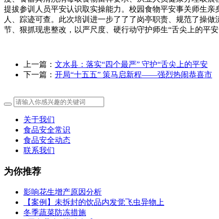
提拔参训人员平安认识取实操能力。校园食物平安事关师生亲身
人、踪迹可查。此次培训进一步了了了岗亭职责、规范了操做
节、狠抓现患整改，以严尺度、硬行动守护师生“舌尖上的平安
上一篇：
文水县：落实“四个最严” 守护“舌尖上的平安
下一篇：
开局“十五五” 策马启新程——强烈热闹恭喜市
关于我们
食品安全常识
食品安全动态
联系我们
为你推荐
影响花生增产原因分析
【案例】未拆封的饮品内发觉飞虫异物上
冬季蔬菜防冻措施