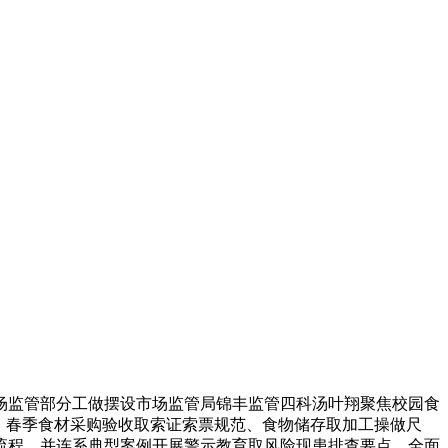
监管部分工做摆设市场监管局锦丰监管四科汤叶翔聚焦校园食
、春季食材采购验收取索证索票规范、食物储存取加工操做尺
流程，并连系典型案例开展警示教育取风险现患排查要点，全面