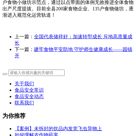
户食物小做坊示范点，通过以点带面的体例无效推进全体食物
出产尺度提拔。目前全县200家食物企业、135户食物做坊，逐
渐进入规范化运营轨道！
上一篇：
全国代表储祥好：加速转型成长 斥地高质量成
长
下一篇：
建牢食物平安防地 守护师生健康成长——园镇
开
关于我们
食品安全常识
食品安全动态
联系我们
为你推荐
【案例】未拆封的饮品内发觉飞虫异物上
如何缓解农作物药害