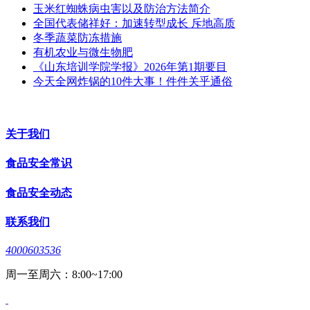
玉米红蜘蛛病虫害以及防治方法简介
全国代表储祥好：加速转型成长 斥地高质
冬季蔬菜防冻措施
有机农业与微生物肥
《山东培训学院学报》2026年第1期要目
今天全网炸锅的10件大事！件件关乎通俗
关于我们
食品安全常识
食品安全动态
联系我们
4000603536
周一至周六：8:00~17:00