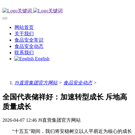
网站首页
关于我们
食品安全常识
食品安全动态
联系我们
English
J9直营集团官方网站
>
食品安全动态
>
全国代表储祥好：加速转型成长 斥地高
质量成长
2026-04-07 12:46
J9直营集团官方网站
“十五五”期间，我们将安稳树立以人平易近为核心的成长