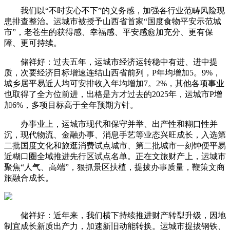
我们以“不时安心不下”的义务感，加强各行业范畴风险现
患排查整治。运城市被授予山西省首家“国度食物平安示范城
市”，老苍生的获得感、幸福感、平安感愈加充分、更有保
障、更可持续。
储祥好：过去五年，运城市经济运转稳中有进、进中提
质，次要经济目标增速连结山西省前列，P年均增加5。9%，
城乡居平易近人均可安排收入年均增加7。2%，其他各项事业
也取得了全方位前进，出格是方才过去的2025年，运城市P增
加6%，多项目标高于全年预期方针。
办事业上，运城市现代和保守并举、出产性和糊口性并
沉，现代物流、金融办事、消息手艺等业态兴旺成长，入选第
二批国度文化和旅逛消费试点城市、第二批城市一刻钟便平易
近糊口圈全域推进先行区试点名单。正在文旅财产上，运城市
聚焦“人气、高端”，狠抓景区扶植，提拔办事质量，鞭策文商
旅融合成长。
储祥好：近年来，我们横下持续推进财产转型升级，因地
制宜成长新质出产力，加速新旧动能转换。运城市提拔钢铁、