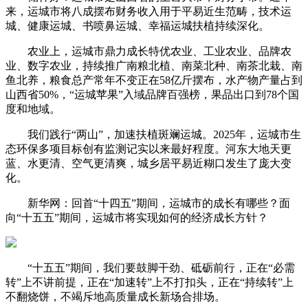
来，运城市将八成摆布财务收入用于平易近生范畴，技术运
城、健康运城、书喷鼻运城、幸福运城扶植持续深化。
农业上，运城市鼎力成长特优农业、工业农业、品牌农
业、数字农业，持续推广南粮北植、南菜北种、南茶北栽、南
鱼北养，粮食总产常年不变正在58亿斤摆布，水产物产量占到
山西省50%，“运城苹果”入域品牌百强榜，果品出口到78个国
度和地域。
我们践行“两山”，加速扶植斑斓运城。2025年，运城市生
态环保多项目标创有监测记实以来最好程度。河东大地天更
蓝、水更清、空气更清爽，城乡居平易近糊口发生了庞大变
化。
新华网：回首“十四五”期间，运城市的成长有哪些？面
向“十五五”期间，运城市将实现如何的经济成长方针？
“十五五”期间，我们要鼓脚干劲、砥砺前行，正在“必需
转”上不讲前提，正在“加速转”上不打扣头，正在“持续转”上
不翻烧饼，不竭斥地高质量成长新场合排场。