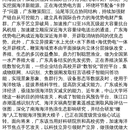
实挖掘海洋新能源。正在海优势电方面，环绕环节配备“卡脖
子”问题，广东鞭策阳江、汕尾等沉点协同结构，持续加强财
产链自从可控能力，建立具有国际合作力的海优势电财产集
群。广东手艺立异破局，加速推广12至16兆瓦级超大容量抗台
风机组，加速建立顺应深近海大容量绿电送出的通道。广东海
优势电已构成近海取深近海并举、开辟取消纳协同的优良态
势。此外，广东立异摸索“水上光伏+水下养殖+海优势电”一体
化开辟模式，鞭策海域资本由平面操纵向立体分层操纵改变，
养殖、生态的多沉收益叠加。鼎力打制聪慧渔业。做为全国第
一水产养殖大省，广东具备结实的先发劣势。正在养殖决策系
统数智化方面，一些企业结合高校开辟“数智化”管控平台，集
成物联网、AI识别、大数据阐发取狂言语模子智能问答功
能，实现景象形象、鱼群行为、设备形态等数据及时，使用于
海洋牧场，提拔养殖科学性。提高防灾减灾能力。广东成长海
洋经济，亟须加强海洋防灾减灾的能力。近年来，中山大学环
绕这一标的目的持续攻关，构成了智能台风预告平台、珠江口
赤潮遥感识别方式、海洋灾祸典型要素遥感监测取风险评估一
张图，深化了南海海洋热浪生态影响研究，并结合研发“瞰
海”人工智能海洋预测大模子，已正在国度级营业核心试运
转。面向将来，广东该当用好科研院所和高校劣势，加速海洋
环节焦点手艺攻关，以科技立异引领财产立异，做强做优做大