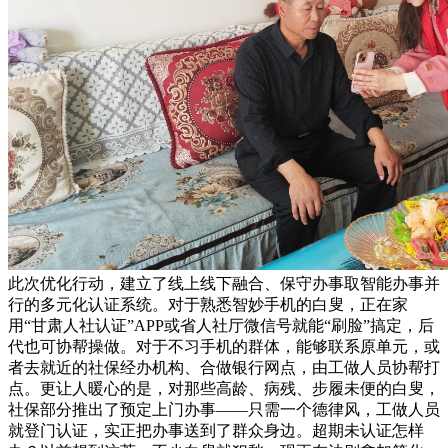
此次优化行动，建立了线上线下融合、保守办事取智能办事并
行的多元化认证系统。对于熟悉智妙手机的白叟，正在家
用“甘肃人社认证”APP或省人社厅微信号就能“刷脸”搞定，后
代也可协帮操做。对于不习手机的群体，能够联系原单元，或
者去就近的社保经办机构、合做银行网点，由工做人员协帮打
点。更让人暖心的是，对那些高龄、病残、步履未便的白叟，
社保部分推出了预定上门办事——只需一个德律风，工做人员
就登门认证，实正把办事送到了群众身边。超期未认证怎样