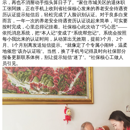
示，再也不消掰动手指头算日子了。”家住市城关区的退休职
工张阿姨，正在手机上收到省社保核心发来的养老安全待遇资
历认证提示短信后，轻松完成了人脸识别认证。对于良多白叟
而言，一年一次的养老安全待遇资历认证说起来简单，可实要
按时完成，心里总得记挂着。社保核心此次动了“巧心思”——
依托消息系统，把“本人记”变成了“系统帮您记”。系统会按照
每小我比来的认证时间，从动算出无效期，提前3个月、2个
月、1个月别离发送短信提示。“就像定了个专属小闹钟，温柔
地催您‘该办认证啦’。当然，换了手机号记得及时向社保部分
报备更新联系体例，别让提示短信‘迷了’。”社保核心工做人
员引见。