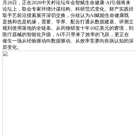
月26日，正在2026中关村论坛年会智赋生命健康·AI引领将来
论坛上，取会专家环绕计谋结构、科研范式变化、财产实践径
取手艺前沿摸索展开深切交换，分歧认为AI赋能生命健康既
是挑和也是机缘，需要、学界、配合打通从数据建基、评测立
规到使用落地的全链条。从药物研发十年10亿美元的窘境，到
医疗器械的智能化升级，AI不只带来了效率的飞跃，更正在
催生一场从经验驱动向数据驱动、从效率竞赛向疾病认知的深
层变化。