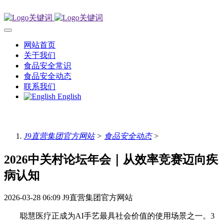
网站首页
关于我们
食品安全常识
食品安全动态
联系我们
English
J9直营集团官方网站
>
食品安全动态
>
2026中关村论坛年会｜从效率竞赛迈向疾
病认知
2026-03-28 06:09
J9直营集团官方网站
聪慧医疗正成为AI手艺最具社会价值的使用场景之一。3