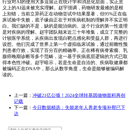
行业对AI的使用大多逗留正在统计学和消息化层面，实正意
义上的AI远未被充实理解。赵宇强调，药物研发最难的是根
上别错，当前立异药正在动物尝试中结果显著，但95%正在临
床试验中失败，底子缘由正在于对疾病机制的理解并不实正明
白。我们缺的不是，缺的是能治病的。这个行业的第一性道理
是对疾病的理解。赵宇团队颠末近三十年堆集，成立了完整的
计较医学系统，从疾病出发现白靶点感化和受益人群，再进行
设想。他们完成了世界上第一个虚拟临床试验，通过前瞻性预
判患者疗效，实现了百分百的精确率。正在稀有病脊索瘤、乳
腺癌晚期诊断等多个范畴，这一基于疾病底层逻辑的方式已取
得本色性冲破。赵宇暗示，若是生命是自洽的、疾病取健康都
被编码正在DNA中，那么从数学角度，生命是能够被编码解
读的。
上一篇：
冲破21亿公顷！2024全球转基因做物面积再创
记载
下一篇：
今日数据精选：失能老年人养老专项补帮已下
达