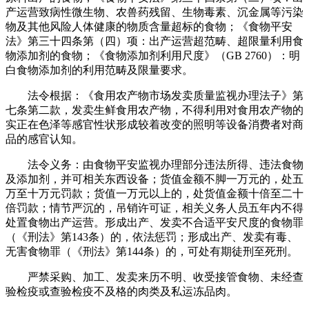
产运营致病性微生物、农兽药残留、生物毒素、沉金属等污染
物及其他风险人体健康的物质含量超标的食物；《食物平安
法》第三十四条第（四）项：出产运营超范畴、超限量利用食
物添加剂的食物；《食物添加剂利用尺度》（GB 2760）：明
白食物添加剂的利用范畴及限量要求。
法令根据：《食用农产物市场发卖质量监视办理法子》第
七条第二款，发卖生鲜食用农产物，不得利用对食用农产物的
实正在色泽等感官性状形成较着改变的照明等设备消费者对商
品的感官认知。
法令义务：由食物平安监视办理部分违法所得、违法食物
及添加剂，并可相关东西设备；货值金额不脚一万元的，处五
万至十万元罚款；货值一万元以上的，处货值金额十倍至二十
倍罚款；情节严沉的，吊销许可证，相关义务人员五年内不得
处置食物出产运营。形成出产、发卖不合适平安尺度的食物罪
（《刑法》第143条）的，依法惩罚；形成出产、发卖有毒、
无害食物罪（《刑法》第144条）的，可处有期徒刑至死刑。
严禁采购、加工、发卖来历不明、收受接管食物、未经查
验检疫或查验检疫不及格的肉类及私运冻品肉。