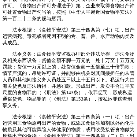
许可。《食物出产许可办理法子》第，企业未取得食物出产许
可处置食物出产勾当的，按照《中华人平易近国食物平安法》
第一百二十二条的赐与惩罚。
法令根据：《食物平安法》第三十四条第（七）项，出产
运营病死、毒死或者死因不明的禽、畜、兽、水产动物肉类及
其成品。
法令义务：由食物平安监视办理部分违法所得、违法食物
及相关东西设备；货值金额不脚一万元的，处十万至十五万元
罚款；货值一万元以上的，处货值金额十五倍至三十倍罚款；
情节严沉的，吊销许可证，并能够由机关对其间接担任的从管
人员和其他间接义务人员处五日以上十五日以下。私运行为由
海关货色及违法所得，并惩罚款。形成出产、发卖不合适平安
尺度的食物罪的（《刑法》第143条），依罪惩罚；形成私运
通俗货色、物品罪的（《刑法》第153条），按私运罪逃查刑
事义务。
法令根据：《食物平安法》第三十四条第（一）项：出产
运营用非食物原料出产的食物，或添加食物添加剂以外的化学
物质及其他可能风险人体健康的物质，或用收受接管食物做为
原料出产的食物；《食物平安法》第三十四条第（二）项：出