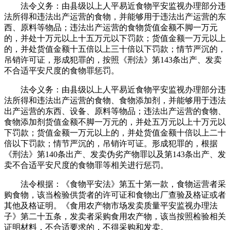
法令义务：由县级以上人平易近食物平安监视办理部分违
法所得和违法出产运营的食物，并能够用于违法出产运营的东
西、原料等物品；违法出产运营的食物货值金额不脚一万元
的，并处十万元以上十五万元以下罚款；货值金额一万元以上
的，并处货值金额十五倍以上三十倍以下罚款；情节严沉的，
吊销许可证，形成犯罪的，按照《刑法》第143条出产、发卖
不合适平安尺度的食物罪惩罚。
法令义务：由县级以上人平易近食物平安监视办理部分违
法所得和违法出产运营的食物、食物添加剂，并能够用于违法
出产运营的东西、设备、原料等物品；违法出产运营的食物、
食物添加剂货值金额不脚一万元的，并处五万元以上十万元以
下罚款；货值金额一万元以上的，并处货值金额十倍以上二十
倍以下罚款；情节严沉的，吊销许可证。形成犯罪的，根据
《刑法》第140条出产、发卖伪劣产物罪以及第143条出产、发
卖不合适平安尺度的食物罪等相关进行惩罚。
法令根据：《食物平安法》第五十第一款，食物运营者采
购食物，该当检验供货者的许可证和食物出厂查验及格证或者
其他及格证明。《食用农产物市场发卖质量平安监视办理法
子》第二十五条，发卖者采购食用农产物，该当按照检验相关
证明材料，不合适要求的，不得采购和发卖。