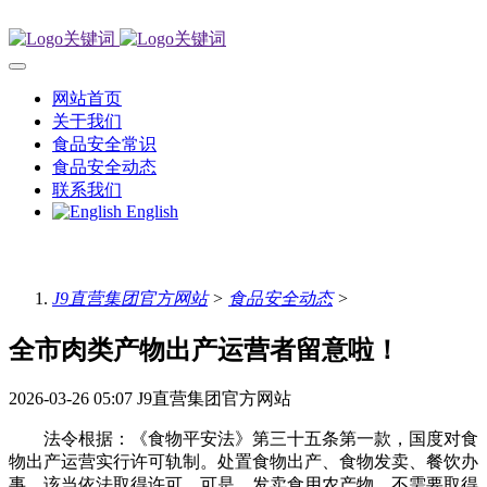
网站首页
关于我们
食品安全常识
食品安全动态
联系我们
English
J9直营集团官方网站
>
食品安全动态
>
全市肉类产物出产运营者留意啦！
2026-03-26 05:07
J9直营集团官方网站
法令根据：《食物平安法》第三十五条第一款，国度对食
物出产运营实行许可轨制。处置食物出产、食物发卖、餐饮办
事，该当依法取得许可。可是，发卖食用农产物，不需要取得