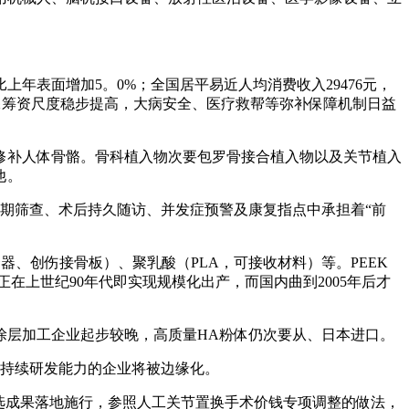
年表面增加5。0%；全国居平易近人均消费收入29476元，
医保筹资尺度稳步提高，大病安全、医疗救帮等弥补保障机制日益
补人体骨骼。骨科植入物次要包罗骨接合植入物以及关节植入
他。
期筛查、术后持久随访、并发症预警及康复指点中承担着“前
、创伤接骨板）、聚乳酸（PLA，可接收材料）等。PEEK
早正在上世纪90年代即实现规模化出产，而国内曲到2005年后才
层加工企业起步较晚，高质量HA粉体仍次要从、日本进口。
持续研发能力的企业将被边缘化。
选成果落地施行，参照人工关节置换手术价钱专项调整的做法，