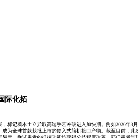
国际化拓
记着本土立异取高端手艺冲破进入加快期。例如2026年3月
成为全球首款获批上市的侵入式脑机接口产物。截至目前，此次产
验数据显示，受试患者的抓握功能均获得分歧程度改善，部门患者