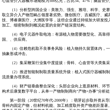
心血管介入器械市场规模为500亿元，占比54。47%；脑血管介
（1）分析型跨国企业：美敦力、强生、雅培、科学、史赛克
取立异介入产物范畴占领显著劣势。微创医疗、吉威医疗、威
技、博睿康医疗、大洲医学等，这些企业通过持续加大研发投
加工、细密制制到概况处置的全财产链深度结构。
（4）电子元器件取电池：有源植入物需要微型化、高靠得
国、、供应商。
（4）信赖危机取不良事务风险：植入物持久留置体内，一旦
抽象形成冲击。
（2）集采鞭策行业集中度提拔：骨科、心血管等大类集采
（2）推进智能制制取质量系统升级：植入式医疗器械制制过
流质量办理系统。
（4）财产链垂曲整合深化：头部企业向上逛原材料、环节元
构术后康复数字平台，从单一产物制制商向“产物+办事”分析
第一阶段（20世纪70年代-2000年）：萌芽起步取外资
骨科内固定产物，但材料机能、加工精度取外资产物差距显著。193