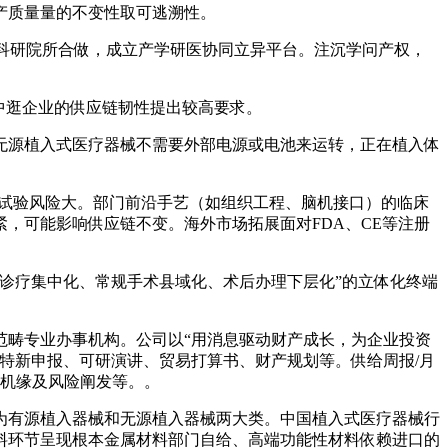
产质量量的不变性取可逃溯性。
、科研院所合做，成立产学研医协同立异平台。注沉学问产权，
中逛企业的供应链韧性提出较高要求。
源植入式医疗器械不需要外部电源或电池来运转，正在植入体
床试验风险大。部门前沿手艺（如组织工程、脑机接口）的临床
，可能影响供应链不变。海外市场拓展面对FDA、CE等注册
诊疗集中化、常规手术县域化、术后办理下层化”的立体化终端
畴专业办事机构。公司以“用消息驱动财产成长，为企业投资
特新申报、可研演讲、贸易打算书、财产规划等。供给周报/月
机缘及风险阐发等。‍。
为有源植入器械和无源植入器械两大类。中国植入式医疗器械行
料环节呈现根本金属材料部门自给、高端功能性材料依赖进口的