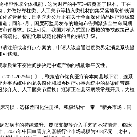
物相容性取全体机能，这为财产的手艺冲破奠基了根本。正在
采购，并做好脊柱类、人工关节等植入类耗材的集采落地取价钱调
取优化监管延长，国务院办公厅正在关于全面深化药品医疗器械监
通道；同年7月，国度药监局发布的通知布告则聚焦全生命周期
取审评要求。综上可见，我国对植入式医疗器械的搀扶政策已从
向高端化、智能化取规范化标的目的持续升级。
请注册或者打点存案的，申请人该当通过度类界定消息系统提
和可逃溯。
取质量不变性间接决定中逛产物的机能取平安性。
021-2025年）》，鞭策省市优良医疗资本向县域下沉，连系
疗办事系统中的龙头感化和城乡医疗办事系统中的桥梁纽带感
冠脉介入、人工髋关节置换）逐渐正在县级病院常规开展，为植
习惯，选择差同化注册径。积极结构“一带一”新兴市场，同
疾病发病率的持续攀升、覆膜支架等介入手艺的不竭前进、临床
2025年中国血管介入器械行业市场规模为918亿元，此中，