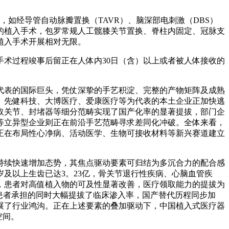
经导管自动脉瓣置换（TAVR）、脑深部电刺激（DBS）
的植入手术，包罗常规人工髋膝关节置换、脊柱内固定、冠脉支
植入手术开展相对无限。
术过程竣事后留正在人体内30日（含）以上或者被人体接收的
表的国际巨头，凭仗深挚的手艺积淀、完整的产物矩阵及成熟
、先健科技、大博医疗、爱康医疗等为代表的本土企业正加快逃
取关节、封堵器等细分范畴实现了国产化率的显著提拔，部门企
等立异型企业则正在前沿手艺范畴寻求差同化冲破。全体来看，
正在布局性心净病、活动医学、生物可接收材料等新兴赛道建立
续快速增加态势，其焦点驱动要素可归结为多沉合力的配合感
岁及以上生齿已达3。23亿，骨关节退行性疾病、心脑血管疾
，患者对高值植入物的可及性显著改善，医疗领取能力的提拔为
患者承担的同时大幅提拔了临床渗入率，国产替代历程同步加
展了行业鸿沟。正在上述要素的叠加驱动下，中国植入式医疗器
空间。