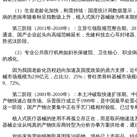
（1）生齿老龄化加快，刚需持续：国度统计局数据显示，202
病的患病率随春秋呈指数级上升，植入式医疗器械做为终末期
第三阶段（2011年-2018年）：立异引领取规范整合期。
通道。国产企业起头向高端范畴延长，先健科技左心耳封堵器
胜劣汰阶段。
（2）专业公共医疗机构如妇长保健院、卫生核心、职业病防
的感化。
因为我国老龄化历程趋向加速及国度政策的鼎力支撑，近年来我
械市场规模为239亿元，占比32。25%；脊柱类骨科器械市场规
9。72%。
第二阶段（2001年-2010年）：本土冲破取快速扩张期。中
产物快速占领市场。乐普医疗成立于1999年，是中国最早处置
这一阶段，国产产物次要集中正在手艺门槛相对较低、已过专
植入式医疗器械的使用不再孤立存正在，而是取药物递送系
器械企业从纯真的产物供应商转型为分析办事方案供给者，通
对临床急需的细胞取基因医治药物、境外已上市药品、结合