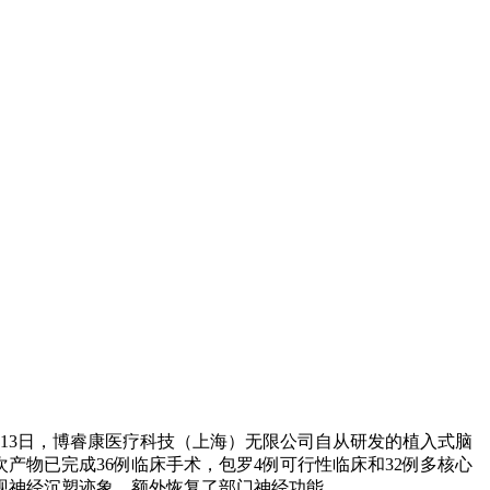
13日，博睿康医疗科技（上海）无限公司自从研发的植入式脑
物已完成36例临床手术，包罗4例可行性临床和32例多核心
呈现神经沉塑迹象，额外恢复了部门神经功能。