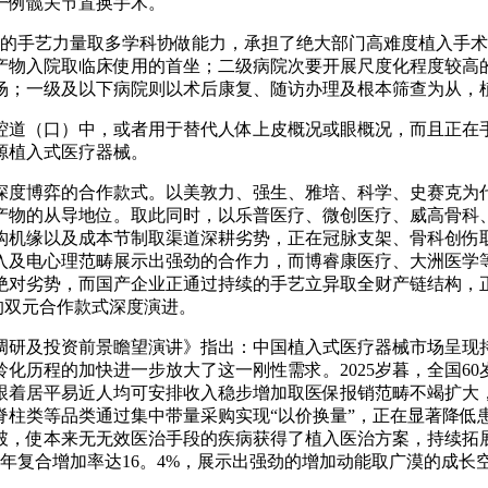
一例髋关节置换手术。
手艺力量取多学科协做能力，承担了绝大部门高难度植入手术，如
产物入院取临床使用的首坐；二级病院次要开展尺度化程度较高
场；一级及以下病院则以术后康复、随访办理及根本筛查为从，
（口）中，或者用于替代人体上皮概况或眼概况，而且正在手
源植入式医疗器械。
度博弈的合作款式。以美敦力、强生、雅培、科学、史赛克为代
产物的从导地位。取此同时，以乐普医疗、微创医疗、威高骨科
构机缘以及成本节制取渠道深耕劣势，正在冠脉支架、骨科创伤
入及电心理范畴展示出强劲的合作力，而博睿康医疗、大洲医学
绝对劣势，而国产企业正通过持续的手艺立异取全财产链结构，
的双元合作款式深度演进。
研及投资前景瞻望演讲》指出：中国植入式医疗器械市场呈现持
历程的加快进一步放大了这一刚性需求。2025岁暮，全国60
跟着居平易近人均可安排收入稳步增加取医保报销范畴不竭扩大
脊柱类等品类通过集中带量采购实现“以价换量”，正在显著降低
破，使本来无无效医治手段的疾病获得了植入医治方案，持续拓
9亿元，年复合增加率达16。4%，展示出强劲的增加动能取广漠的成长