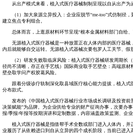
从出产模式来看，植入式医疗器械制制呈现以自从出产为从
（1）加大泉源立异投入：企业应脱节“me-too”式仿制
建立焦点专利组合。
总体而言，上逛原材料环节呈现“根本金属材料部门自给、高
无源植入式医疗器械是一种放置正在人体内部的医疗器械，
内后就能够自交运转。无源植入式器械次要包罗人工关节、假
（2）研发失败取临床风险：植入式医疗器械研发周期长（5
径尚不清晰，存正在手艺线）国际商业取手艺壁垒：高端原材料
壁垒取学问产权胶葛风险。
跟着分级诊疗轨制深化取县域医疗核心能力提拔，植入式医疗
分布款式。
发布的《中国植入式医疗器械行业市场成长调研及投资前景瞻
决策赋能”为品牌。为企业供给专业的财产征询办事，次要办
报/季报/年报等按期演讲和定制数据，内容涵盖政策监测、企
植入式医疗器械是指借帮手术全数或部门进入人体内，并正在
业履历了从依赖进口到自从立异的四个成长阶段，当前已进入