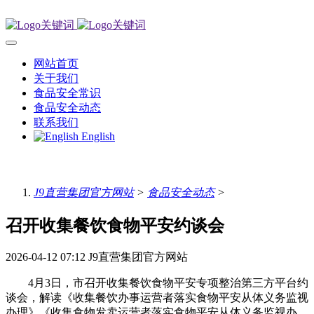
网站首页
关于我们
食品安全常识
食品安全动态
联系我们
English
J9直营集团官方网站
>
食品安全动态
>
召开收集餐饮食物平安约谈会
2026-04-12 07:12
J9直营集团官方网站
4月3日，市召开收集餐饮食物平安专项整治第三方平台约
谈会，解读《收集餐饮办事运营者落实食物平安从体义务监视
办理》《收集食物发卖运营者落实食物平安从体义务监视办