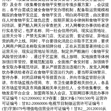
理》及全市《收集餐饮食物平安整治专项步履方案》，会议提
出，各平台需成立健全食物平安办理机制，配备取运营规模相
顺应的食物平安总监、食物平安员，明白岗亭职责，由次要担
任人对食物平安工做负总责，按期开展法令律例和食物平安学
问培训。要严酷入网天分审查把关，对入网餐饮办事供给者进
行实名登记，包罗名称、同一社会信用代码、现实运营地址、
运营天分等；严禁无实体门店、无证运营、套证假证、异地运
营的商户上线。同时，平台要强化消息公示取手艺支持，要求
入网商户网店名称取实体招牌分歧，正在从页面显著持续公示
运营天分、现实运营地址等消息。制定并严酷施行《食物平安
风险管控清单》，通过手艺监测、线上放哨、实地抽查等体例
加强日常管控。要规范配送取，全面推广食安封签，加强骑手
食安取办事规范培训。要从严措置违法违规行为，发觉入网餐
饮办事供给者存正在食物平安违法行为的，要当即采纳警示、
暂停办事、封闭店肆账号等措置办法，并向市场监管部分演
讲。市市场监视办理局、市、市卫生健康委相关担任人，各县
区市场监管局及市局曲属相关单元担任人，全市收集餐饮、食
物发卖平台企业，加盟商等加入会议。互联网旧事消息办事许
可证编号！6212006002 ICP存案：陇ICP备17001500号 运营许
可证编号：甘B2-20060006 电视节目制做运营许可证编号！
(甘)字第079号增值电信营业许可证编号！甘B2__20120010从