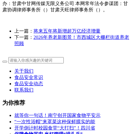
办：甘肃中甘网传媒无限义务公司 本网常年法令参谋团：甘
肃协调律师事务所（）甘肃天旺律师事务所（）。
上一篇：
将来五年将新增超万亿经济增量
下一篇：
2026年养老新图景！市西城区大栅栏街道养老
照顾
关于我们
食品安全常识
食品安全动态
联系我们
为你推荐
就等你一句话！南宁创开国家食物平安示
“一次性浴帽”来罩菜这种保鲜膜实的能
开学倒计时校园食堂“大打扫”！四川省