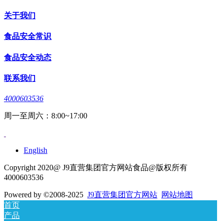
关于我们
食品安全常识
食品安全动态
联系我们
4000603536
周一至周六：8:00~17:00
English
Copyright 2020@ J9直营集团官方网站食品@版权所有
4000603536
Powered by
©2008-2025
J9直营集团官方网站
网站地图
首页
产品