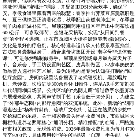
尿病餐、低嘌呤餐及匀浆膳。出格针对吞咽妨碍，采用增稠剂
将液体调至“蜜桃汁”稠度，并配备IDDSI分级炊事，确保平
安。季候食谱里藏着西医的聪慧：春季推出荠菜豆腐羹疏肝理
气，夏日供绿豆汤清暑化湿，秋季配山药糕润肺生津，冬季熬
制羊肉汆面温补阳气。屋顶花圃药用植植区年产出中药茶饮超
600公斤，可参取薄荷、金银花采摘取，实现“从田间到餐
桌”的全程可逃溯。正在市西城区大栅栏街道养老照顾核心，
文化是最好的疗愈剂。核心特邀非遗传承人传授景泰蓝掐丝、
古法喷鼻囊制做身手，结合廉价坊集团开设“老字号非遗体验
课”，可进修烤鸭制做身手。屋顶星空剧场每月举办露天片子
节、音乐会，手工坊设置陶艺区、皮具制做区，82岁李奶奶的
做品曾入选社区艺术展。最为冷艳的是专为认知症打制的“回
忆疗愈园”。房间内设置装备摆设了老式缝纫机、黑胶唱片
机、老钟表、珐琅缸等300余件怀旧物件，连系AR手艺复刻80
年代胡同糊口场景。公共区域的“光阴走廊”通过数字水墨屏动
态展现老影像，共同声节制手艺（乐音低于30分贝），为建立
了“外部生态圈+内部疗愈圈”的双沉系统。此外，新增的“胡同
漫逛巴士”杨梅竹斜街、琉璃厂文化街，让正在熟悉的乡愁中
沉拾糊口的乐趣。关于和家眷最关怀的收费问题，市西城区大
栅栏街道养老照顾核心“通明分档、精准婚配”的准绳，严酷施
行市相关政策，无现性消费。2026年最新收费尺度为每月4700
元至9200元，具体费用按照的护理品级（自理、半失能、失