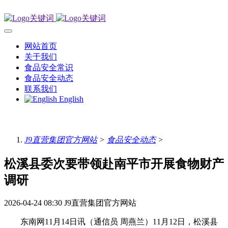
网站首页
关于我们
食品安全常识
食品安全动态
联系我们
English
J9直营集团官方网站
>
食品安全动态
>
松溪县委次要带领赴南平市开展食物财产
调研
2026-04-24 08:30
J9直营集团官方网站
东南网11月14日讯（通信员 周燕兰）11月12日，松溪县