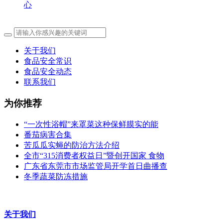
心
关于我们
食品安全常识
食品安全动态
联系我们
为你推荐
“一次性浴帽”来罩菜这种保鲜膜实的能
番茄病害合集
苦瓜瓜实蝇的防治方法介绍
全市“315消费者权益日”暨创开国家 食物
广东省东莞市市场监管局开学首日曲播查
冬季蔬菜防冻措施
关于我们