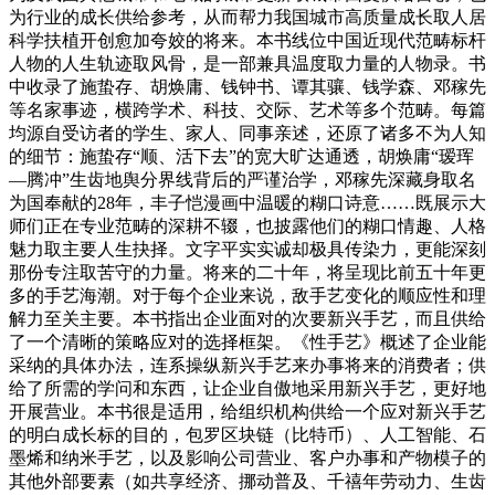
为行业的成长供给参考，从而帮力我国城市高质量成长取人居
科学扶植开创愈加夸姣的将来。本书线位中国近现代范畴标杆
人物的人生轨迹取风骨，是一部兼具温度取力量的人物录。书
中收录了施蛰存、胡焕庸、钱钟书、谭其骧、钱学森、邓稼先
等名家事迹，横跨学术、科技、交际、艺术等多个范畴。每篇
均源自受访者的学生、家人、同事亲述，还原了诸多不为人知
的细节：施蛰存“顺、活下去”的宽大旷达通透，胡焕庸“瑷珲
—腾冲”生齿地舆分界线背后的严谨治学，邓稼先深藏身取名
为国奉献的28年，丰子恺漫画中温暖的糊口诗意……既展示大
师们正在专业范畴的深耕不辍，也披露他们的糊口情趣、人格
魅力取主要人生抉择。文字平实实诚却极具传染力，更能深刻
那份专注取苦守的力量。将来的二十年，将呈现比前五十年更
多的手艺海潮。对于每个企业来说，敌手艺变化的顺应性和理
解力至关主要。本书指出企业面对的次要新兴手艺，而且供给
了一个清晰的策略应对的选择框架。《性手艺》概述了企业能
采纳的具体办法，连系操纵新兴手艺来办事将来的消费者；供
给了所需的学问和东西，让企业自傲地采用新兴手艺，更好地
开展营业。本书很是适用，给组织机构供给一个应对新兴手艺
的明白成长标的目的，包罗区块链（比特币）、人工智能、石
墨烯和纳米手艺，以及影响公司营业、客户办事和产物模子的
其他外部要素（如共享经济、挪动普及、千禧年劳动力、生齿