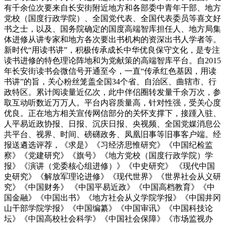
有千余位次要来自长安街附近地方和各部委中青年干部、地方
党校（国度行政学院）、全国党代表、全国代表委员等喜文好
书之士，以及、国务院确定的国度高端智库担任人、地方局集
体进修从讲专家和地方各次要出书机构的资深出书人学者等。
新时代“用读书讲”，积极传承成长中华优良保守文化，是专注
读书进修的特色理论阵地和为党献策的高端智库平台。自2015
年长安街读书会微信号开通至今，一直“传承红色基因，用读
书讲”的旨，关心粉丝笼盖全国34个省、自治区、曲辖市、行
政特区。累计阅读量近亿次，此中伴侣圈转发量千余万次，参
取互动听数近万万人。平台内容质量高，针对性强，受关心度
优良。正在地方相关宣传网信部分的关怀支撑下，接踵入驻、
人平易近政协报、日报、沉庆日报、央视频、全国党媒消息公
共平台、视界、时间、磅礴政务、凤凰旧事等旧事客户端。经
报送遴选评荐，《求是》《习经济思惟研究》《中国纪检监
察》《党建研究》《旗号》《地方党校（国度行政学院）学
报》《演讲（党委核心组进修）》《中史研究》 《现代中国
史研究》《解放军理论进修》《现代世界》《世界社会从义研
究》《中国财务》 《中国平易近政》《中国高档教育》《中
国金融》《中国出书》《地方社会从义学院学报》《中国井冈
山干部学院学报》《中国编纂》《中国审讯》《中国科技论
坛》《中国高校社会科学》《中国社会保障》《市场监视办