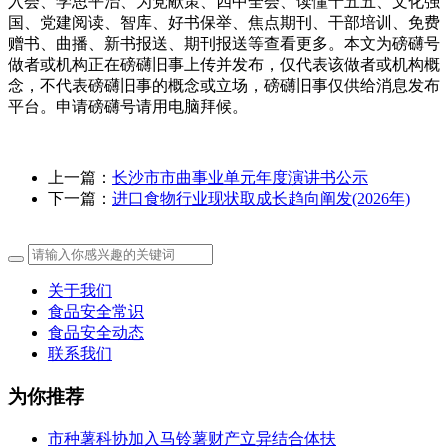
入会、学思平治、为党献策、四中全会、读懂十五五、文化强
国、党建阅读、智库、好书保举、焦点期刊、干部培训、免费
赠书、曲播、新书报送、期刊报送等查看更多。本文为磅礴号
做者或机构正在磅礴旧事上传并发布，仅代表该做者或机构概
念，不代表磅礴旧事的概念或立场，磅礴旧事仅供给消息发布
平台。申请磅礴号请用电脑拜候。
上一篇：
长沙市市曲事业单元年度演讲书公示
下一篇：
进口食物行业现状取成长趋向阐发(2026年)
关于我们
食品安全常识
食品安全动态
联系我们
为你推荐
市种薯科协加入马铃薯财产立异结合体扶