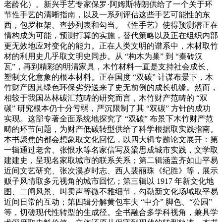
老龄化）。新兴手艺专家保罗·阿姆斯特朗供给了一个关于环
节性手艺的清晰指南，以及一系列评估这些手艺可能性的东
西，包罗框架、查抄列表和勾当。《性手艺》使得预测潜正在
情构成为可能，预测打算的实施，替代策略以及正在组织内部
更无效地应对变化的能力。正在人类文明的谱系中，木材取竹
材的利用史几乎取文明史同步。从 “构木为巢” 到 “秦砖汉
瓦”，再到精彩的明清家具，木竹材料一直是支持社会成长、
塑制文化意象的根本材料。正在国度 “双碳” 计谋布景下，木
竹财产因其绿色环保劣势送来了史无前例的成长机缘。然而，
相较于我国丛林碳汇范畴的研究而言，木竹财产范畴的 “双
碳” 研究根本仍十分亏弱，严沉限制了其 “双碳” 方针的成功
实现。这部专著全面系统地探究了 “双碳” 布景下木竹财产范
畴的环节问题，为财产低碳转型供给了科学根据取实践指南。
本书聚焦的都会想象取文化回忆，以四大辑专题论文展开：第
一辑通过老舍、张恨水等名家信写及梁思成城市实践，文学取
建建史，呈现名家取城市的联系关系；第二辑涵盖齐如山平易
近间文艺研究、张次溪岁时志、西人裴丽珠《纪胜》等，展示
贩子风情取多元视角的城市回忆；第三辑以 1917 年新文化地
图、二闸风景、叫卖声等微不雅细节，勾勒新文化场域取平易
近间日常的互动；第四辑分解黄包车夫 “中介” 脚色、“公园”
等，切磋现代性转型的生成径。全书融合多学科视角，兼具学