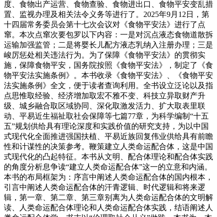
度、食物出产运营、食物查验、食物进出口、食物平安变乱措
置、监视办理及相关法令义务等进行了。2025年9月12日，第
十四届常务委员会第十七次会议对《食物平安法》进行了点
窜。本次点窜次要包罗以下内容：一是对沉点液态食物道散拆
运输加强监管；二是将婴长儿配方液态乳纳入注册办理；三是
峻厉惩处相关违法行为。为了保障《食物平安法》的贯彻实
施，保障食物平安，国务院按照《食物平安法》，制定了《食
物平安法实施条例》。本书收录《食物平安法》、《食物平安
法实施条例》全文，便于读者查询利用。全书设立泛论以及指
点思惟取经验、经济增加取宏不雅不变、科技立异取财产升
级、城乡融合取区域协同、深化取激发活力、扩大取表里联
动、平易近生福祉取社会保障等七篇77章，为科学编制“十五
五”规划供给具有理论深度和实践价值的研究支持，为以中国
式现代化全面推进强国扶植、平易近族回复伟业供给具有前瞻
性和计谋性的决策参考。鞭策建立人类命运配合体，这是中国
式现代化的凸起特征。本书从文明、配合体理论和配合体实践
的角度分析息争读“建立人类命运配合体”这一的立意和内涵。
本书的布局框架为：序言中阐述人类命运配合体的国内根本，
引言中阐述人类命运配合体的汗青逻辑、时代逻辑和将来逻
辑，第一章、第二章、第三章别离为人类命运配合体的文明解
读、人类命运配合体理论和人类命运配合体实践，结语阐述人