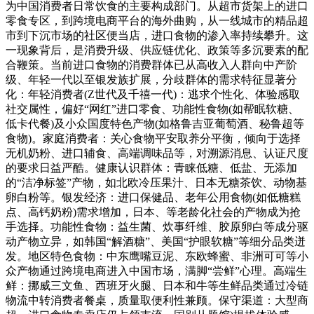
为中国消费者日常饮食的主要构成部门。从超市货架上的进口
零食专区，到跨境电商平台的海外曲购，从一线城市的精品超
市到下沉市场的社区便当店，进口食物的渗入率持续攀升。这
一现象背后，是消费升级、供应链优化、政策等多沉要素的配
合鞭策。当前进口食物的消费群体已从高收入人群向中产阶
级、年轻一代以至银发族扩展，分歧群体的需求特征显著分
化：年轻消费者(Z世代及千禧一代)：逃求个性化、体验感取
社交属性，偏好“网红”进口零食、功能性食物(如帮眠软糖、
低卡代餐)及小众国度特色产物(如格鲁吉亚葡萄酒、秘鲁超等
食物)。家庭消费者：关心食物平安取养分平衡，倾向于选择
无机奶粉、进口辅食、高端调味品等，对溯源消息、认证尺度
的要求日益严酷。健康认识群体：青睐低糖、低盐、无添加
的“洁净标签”产物，如北欧冷压果汁、日本无糖茶饮、动物基
卵白粉等。银发经济：进口保健品、老年公用食物(如低糖糕
点、高钙奶粉)需求增加，日本、等老龄化社会的产物成为抢
手选择。功能性食物：益生菌、炊事纤维、胶原卵白等成分驱
动产物立异，如韩国“解酒糖”、美国“护眼软糖”等细分品类迸
发。地区特色食物：中东鹰嘴豆泥、东欧蜂蜜、非洲可可等小
众产物通过跨境电商进入中国市场，满脚“尝鲜”心理。高端生
鲜：挪威三文鱼、西班牙火腿、日本和牛等生鲜品类通过冷链
物流中转消费者餐桌，质量取便利性兼顾。保守渠道：大型商