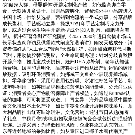
(如健身人群、母婴群体)开辟定制化产物，如低脂高卵白零
食、无麸质儿童饼干。国别品牌孵化：帮帮海外中小品牌进入
中国市场，供给从选品、营销到物流的一坐式办事，分享品牌
成长盈利。手艺驱动立异：操纵3D打印手艺定制巧克力外
形，或通过合成生物学开辟新型成分(如人制肉、细胞培育海
鲜)。据中研普华财产研究院的《2025-2030年进口食物市场成
长示状查询拜访及供需款式阐发预测演讲》阐发天然成分：消
费者偏好从“人工合成”转向“天然提取”，如用甜菊糖替代阿斯
巴甜，用动物胶替代明胶。全生命周期办理：针对分歧春秋段
开辟产物，如儿童成长奶粉、妊妇DHA弥补剂、老年认知健
康食物。碳脚印通明化：品牌将标注产物从出产到运输的碳排
放数据，吸引环保消费者，如挪威三文鱼企业展现养殖场减
排。零华侈包拆：采用可食用包拆膜、水溶性标签等手艺，削
减塑料利用，如英国品牌推出海藻包拆的能量棒。公允商业认
证：消费者关心产物能否保障出产者权益，如通过Fairtrade认
证的咖啡、可可将更受欢送。口胃立异：海外品牌连系中国饮
食文化推出本土化产物，如日本零食企业开辟麻辣味薯片、意
大利品牌推出红枣味冰淇淋。文化营销：通过节日从题(如春
节礼盒、中秋月饼)或非遗(如取景德镇陶瓷合做包拆)加强感情
毗连。近岸采购：为降低物流风险，企业将添加从东南亚、中
东等近邻地域的采购比例，如从泰国进口椰子水替代南美产