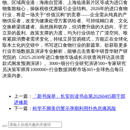
物。区域商业港：海南自贸港、上海临港新片区等成为进口食
物集散核心，操纵税收优惠吸引企业结构。2026年的进口食物
行业，将是一场关于“价值沉构”的竞赛——企业需从纯真的产
物供应者，改变为健康处理方案供给者、可持续糊口者、文化
交换桥梁搭建者。虽然挑和犹存，但消费升级的大趋向、手艺
立异的盈利、政策支撑的力度，均为行业供给了广漠空间。唯
有紧跟消费者需求变化，持续立异贸易模式，方能正在全球化
取本土化的交错中，书写进口食物行业的新篇章。欲获取更多
行业市场数据及演讲专业解析，能够点击查看中研普华财产研
究院的《2025-2030年进口食物市场成长示状查询拜访及供需
款式阐发预测演讲》。3000+细分行业研究演讲500+专家研究
员决策军师库1000000+行业数据洞察市场365+全球热点每日
决策内参。
上一篇：
「新书保举」长安街读书会第20260405期干部
进修新
下一篇：
科学不脚美仍警示孕期利用扑热息痛风险