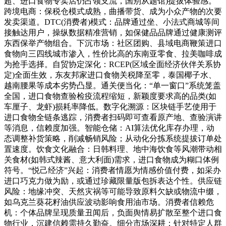
超、进口食物专卖店仍占领支流，国别从题馆)提拔体验感。
跨境电商：保税仓模式成熟，曲播带货、成为小众产物的次要
发卖渠道。DTC(消费者)模式：品牌通过坐、小法式商城等间
接触达用户，操纵数据精准营销，如保健品品牌通过健康测评
东西保举产物组合。下沉市场：社区团购、县域电商鞭策进口
食物向三四线城市渗入，性价比高的东南亚零食、拉美咖啡成
为抢手选择。自贸协定深化：RCEP(区域全面经济伙伴关系协
定)全面生效，东友邦家进口食物关税降至零，泰国椰子水、
越南腰果等成本劣势凸显。通关便当化：“单一窗口”系统笼盖
全国，进口食物查验检疫流程缩短，新颖度要求高的品类(如
车厘子、龙虾)损耗率降低。数字化溯源：区块链手艺使用于
进口食物全链条逃踪，消费者扫码即可查看原产地、查验演讲
等消息，信赖度加强。智能仓储：AI算法优化库存办理，动
态调整补货策略，削减畅销风险；从动化分拣系统提拔订单处
置速度。饮食文化融合：日韩料理、地中海饮食等风潮带动相
关食材(如韩式辣酱、意大利面)需求，进口食物成为糊口体例
符号。“悦己经济”兴起：消费者情愿为情感价值付费，如采办
进口巧克力做为励，或通过珍藏限量版包拆表达个性。供应链
风险：地缘冲突、天然灾祸等可能导致原料欠缺或物流中缀，
如乌克兰葵花籽油供应波动影响食用油市场。消费者信赖危
机：个体品牌呈现质量丑闻后，负面舆情易扩散至整个进口食
物行业，沉建信赖需持久勤奋。细分市场深耕：针对特定人群