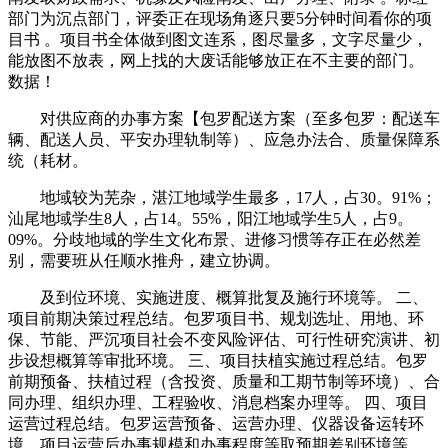
部门为沉点部门，评委正在现场角逐只要5分钟时间看你的项
目书 。项目书全体做到图文连系，图尽量多，文字尽量少，
能放图不放表，网上找的大废话能够放正在不主要的部门。
数据！
对供应商的办事方案【包罗配送方案（至多包罗：配送车
辆、配送人员、平安办理轨制等）、应急办法合、质量保障系
统（耗材。
地域较为芜杂，湛江地域学生最多，17人，占30。91%；
汕尾地域学生8人，占14。55%，阳江地域学生5人，占9。
09%。分歧地域的学生文化布景、进修习惯等存正在必然差
别，需要班从任顺水推舟，建立协调。
及到位环境、实施进度、概算批复及施行环境等。 二、
项目前期决策过程总结。包罗项目书、规划选址、用地、环
保、节能、严沉项目社会不变风险评估、可行性研究演讲、初
步设想概算等审批环境。 三、项目扶植实施过程总结。包罗
前期预备、扶植过程（含投资、质量和工期节制等环境）、合
同办理、组织办理、工程验收、消息档案办理等。 四、项目
运营过程总结。包罗运营预备、运营办理、仪器设备运转环
境、项目运营后办事规模和办事程度等取预期差别环境等。