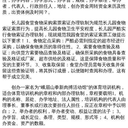
性，办学内容，办学形式，办学旨，规模，办学条理，举办
者，代表人，行政担任人，地址，创办资金周转资金来历及性
质，出资体例及时间？。
长儿园食堂食物采购索票索证办理轨制为规范长儿园食物
索证索票行为，提高长儿园食物卫生平安程度，长儿园严酷实
行食物索证办理轨制，现就规范我园食堂的索证索票工做提出
以下要求！ 1、食物定点采购：严酷必需到指定的超市经进行
采购，以确保食物来历的靠得住性。 2、索要食物查验及格
证：向供货方索要物品查验及格证，确保所采购的食物具备查
验及格证或厂家、超市供给的及格证。这是保障食物质量和平
安的主要环节。 3、收集取保留：食堂办理员需每天收集并保
留这些查验证明，将其拆订成册，以便随时查阅和办理。这有
帮于成立完美。
创办一家名为“峨眉山拳新肉搏活动馆”的体育培训机构，
适合体育培训机构的章程和内部办理轨制，章程要载明1。机
构的名称、居处、办学地址、法人属性，培训机构的代表人由
理事长、董事长或行政次要担任人担任，应正在章程中予以明
白； 2。举办者的权利，举办者变动、权益让渡的法子； 3。
办学旨、成长定位、条理、类型、规模、形式等； 4。机构创
办资金、资产的数额。