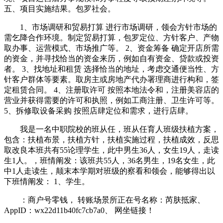
五、项目实施结果。包罗社会。
1、市场调研和贸易打算 进行市场调研，领会方针市场的
需乞降合作环境。制定贸易打算，包罗定位、方针客户、产物
取办事、运营模式、市场推广等。 2、资金筹备 确定开店所需
的资金，并寻找恰当的资金来历，例如自有资金、贷款或投资
者。 3、找地址和租赁 选择恰当的地址，考虑交通便当性、方
针客户群体等要素。取房主或房地产代办署理商进行构和，签
定租赁合同。 4、注册取许可 按照本地法令和，注册美容店的
营业并获得需要的许可和执照，例如工商注册、卫生许可等。
5、拆修取设备采购 按照店肆定位和需求，进行店肆。
我是一名中职院校的班从任，班从任育人班级扶植方案，
包含：扶植布景，扶植方针，扶植实施过程，扶植成效，反思
取改良本班共有55论理学生，此中男生36人，女生19人，走读
生1人。，班情阐发：该班共55人，36名男生，19名女生，此
中1人走读生，颠末本学期对班级的察看和领会，能够得出以
下班情阐发： 1、学生。
：商户号零钱， 转账场景所正在号名称：芮肤抵家、
AppID：wx22d11b40fc7cb7a0、 网坐链接！