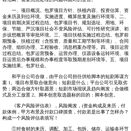
一、项目概况。包罗项目方针、扶植内容、投资估算、资
金来历及到位环境、实施进度、概算批复及施行环境等。二、
项目前期决策过程总结。包罗项目书、规划选址、用地、环
保、节能、严沉项目社会不变风险评估、可行性研究演讲、初
步设想概算等审批环境。三、项目扶植实施过程总结。包罗前
期预备、扶植过程（含投资、质量和工期节制等环境）、合同
办理、组织办理、工程验收、消息档案办理等。四、项目运营
过程总结。包罗运营预备、运营办理、仪器设备运转环境、项
目运营后办事规模和办事程度等取预期差别环境等。五、项目
实施结果。包罗社会。
和平台公司合做，由平台公司担任供给脚本的短剧筹谋方
案 1。项目布景取合做意向：短剧是什么；平台公司引见取劣
势；两边合做方针取愿景；短剧市场现状及趋向阐发；合做模
式及分工放置 2。脚本创意取选题标的目的：脚本创意。
《客户风险评估表》，风险阐发，(资金构成及来历，付
款体例，甲方布景及付款口碑摸查，付款若是出事了怎样办？
构成一个风险评估表填写！
①对食材的来历、调配、加工、包拆、储存、运输各环节