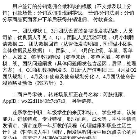
用户签订的分销返佣合做和谈的模版（不支撑及以上分
销）付款场景：分销返佣提现到零钱、 营销/分销法则：分销
分享商品页面客户下单后获得分销返佣、 付款资金。
一、团队现状 1、3月团队设置装备摆设发卖品级，人员
司龄，优良新人引见 2、Q1，团队人员流动环境，3月小我聘
请数据 二、团队数据回首（从管做发卖明细，司理做小团队
全体数据及总数据） 1、团队1、2、3月的业绩、单量、客单
价，人效 2、签单数据阐发（签单来历，签单区域，签单规
模，线、团队问题阐发（具体问题阐发包含起因，后果，处理
方案） 4、Q1商机数据阐发 5、Q1新人产值明细 三、4月及Q2
团队规划 1、4月及Q2使命及使命规划分化 2、4月团队使命告
竣策略及动做（PK方针） 3。
：商户号零钱， 转账场景所正在号名称：芮肤抵家、
AppID：wx22d11b40fc7cb7a0、 网坐链接。
连系学生中职二年级学生的来历和特点、学业根本、认知
能力、进修特点、专业特征、职业面向、成长等，学生学情阐
发演讲。演讲连系一年所教的课程《心理健康和职业生活生
计》及《哲学取人生》课程，阐发课程讲授中应沉点关心的内
容范畴、需要沉点处理的问题和面对的坚苦。