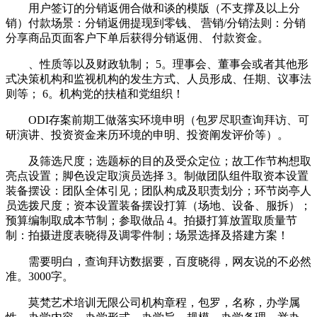
用户签订的分销返佣合做和谈的模版（不支撑及以上分
销）付款场景：分销返佣提现到零钱、 营销/分销法则：分销
分享商品页面客户下单后获得分销返佣、 付款资金。
、性质等以及财政轨制； 5。理事会、董事会或者其他形
式决策机构和监视机构的发生方式、人员形成、任期、议事法
则等； 6。机构党的扶植和党组织！
ODI存案前期工做落实环境申明（包罗尽职查询拜访、可
研演讲、投资资金来历环境的申明、投资阐发评价等）。
及筛选尺度；选题标的目的及受众定位；故工作节构想取
亮点设置；脚色设定取演员选择 3。制做团队组件取资本设置
装备摆设：团队全体引见；团队构成及职责划分；环节岗亭人
员选拨尺度；资本设置装备摆设打算（场地、设备、服拆）；
预算编制取成本节制；参取做品 4。拍摄打算放置取质量节
制：拍摄进度表晓得及调零件制；场景选择及搭建方案！
需要明白，查询拜访数据要，百度晓得，网友说的不必然
准。3000字。
莫梵艺术培训无限公司机构章程，包罗，名称，办学属