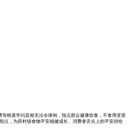
等根基学问及相关法令律例，指点群众健康饮食，不食用变质
抄指点，为薛村镇食物平安稳健成长、消费者舌尖上的平安供给