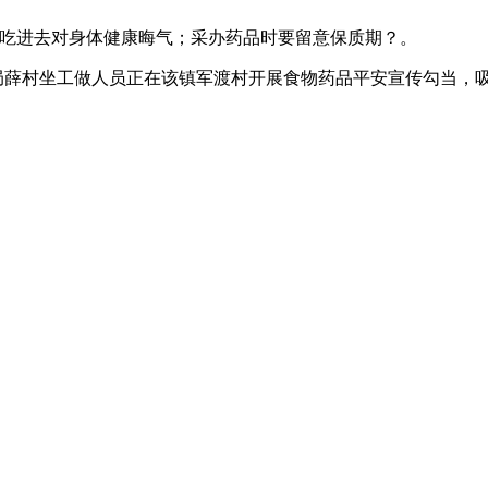
吃进去对身体健康晦气；采办药品时要留意保质期？。
局薛村坐工做人员正在该镇军渡村开展食物药品平安宣传勾当，