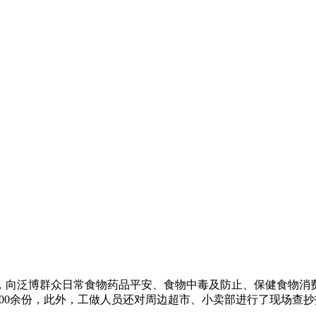
向泛博群众日常食物药品平安、食物中毒及防止、保健食物消费
200余份，此外，工做人员还对周边超市、小卖部进行了现场查