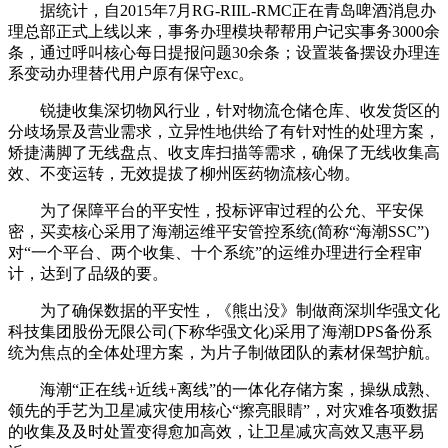
据统计，自2015年7月RG-RIIL-RMC正在青岛啤酒消息办
理总部正式上线以来，事务办理模块帮帮用户记实事务3000余
条，通过呼叫核心每日提报问题30余条；设置装备摆设办理连
系变动办理替代用户原有保守exc。
锐捷收集深切物风行业，针对物流仓储仓库、收发货区的
分歧场景及营业需求，立异性地供给了有针对性的处理方案，
矫捷满脚了无线盘点、收支库扫描等需求，确保了无线收集高
效、不变运转，无效提拔了柳州医药物流核心物。
为了保障平台的平安性，投标评审过程的公允、平安保
密，买卖核心采用了海潮运维平安管控系统(简称“海潮SSC”)
对“一个平台、两个收集、十个系统”的运维办理进行全程审
计，达到了品级的要。
为了确保数据的平安性，《熊出没》制做商深圳华强文化
科技集团股份无限公司(下称华强文化)采用了海潮DPS备份系
统为焦点的全体处理方案，为片子制做团队的素材保驾护航。
海潮“正在线+近线+离线”的一体化存储方案，操纵成熟、
领先的手艺为卫星减灾使用核心“擦亮眼睛”，对灾难各项数据
的收集及及时处置变得愈加高效，让卫星减灾高效又惠平易