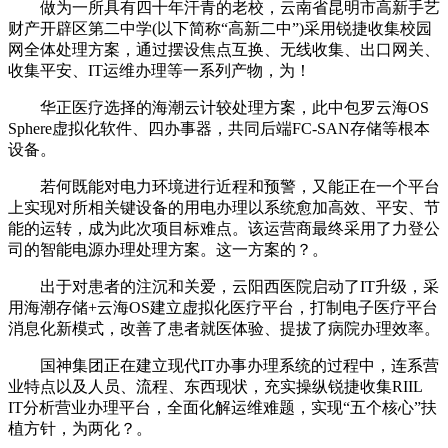
做为一所具有四十年汗青的老校，云南省昆明市高新手艺
财产开辟区第二中学(以下简称“高新二中”)采用锐捷收集校园
网全体处理方案，通过摆设焦点互换、无线收集、出口网关、
收集平安、IT运维办理等一系列产物，为！
华正医疗选择的海潮云计较处理方案，此中包罗云海OS
Sphere虚拟化软件、四办事器，共同后端FC-SAN存储等根本
设备。
若何既能对电力环境进行近程和预警，又能正在一个平台
上实现对所相关键设备的用电办理以系统愈加高效、平安、节
能的运转，成为此次项目标难点。该运营商最终采用了力登公
司的智能电源办理处理方案。这一方案的？。
出于对患者的注沉和关爱，云阳西医院启动了IT升级，采
用海潮存储+云海OS建立虚拟化医疗平台，打制电子医疗平台
消息化新模式，改善了患者就医体验、提拔了病院办理效率。
国神集团正在建立现代IT办事办理系统的过程中，连系营
业特点以及人员、流程、东西现状，充实操纵锐捷收集RIIL
IT分析营业办理平台，全面化解运维难题，实现“五个核心”扶
植方针，为两化？。