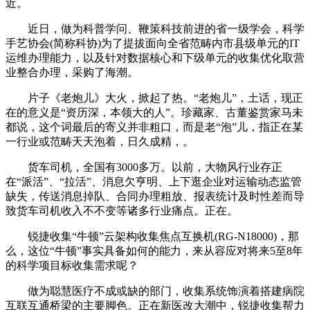
近。
近日，做为科普学问、鞭策科技前进的省一级学会，科学
手艺协会(简称科协)为了提拔面向全省范畴内市县级单元的IT
运维办理能力，以及针对数据核心和下级单元的收集优化取营
业整合办理，采购了海潮。
片子《老炮儿》大火，掀起了热。“老炮儿”，土话，现正
在的意义是“资历深，本领大的人”。珍藏家、古董鉴赏家马未
都说，这个词最后的寄义并非粗口，而是老“泡”儿，指正在某
一行业或范畴天天泡着，日久成精，。
货车司机，全国有3000多万。以前，大物风行业存正
在“派活”、“拉活”、消息欠亨明、上下逛企业对运输动态监管
缺失，传送消息掉队、合同办理粗放、报表统计及时性差而导
致货车司机收入不不变等诸多行业痛点。正在。
锐捷收集“牛顿”云架构收集焦点互换机(RG-N18000)，那
么，这位“牛顿”事实具备如何的能力，来从容应对将来5至8年
的科学项目标收集需求呢？
做为聪慧医疗不成或缺的部门，收集系统饰演着搭建病院
互联互通桥梁的主要脚色。正在新医改大潮中，锐捷收集帮力