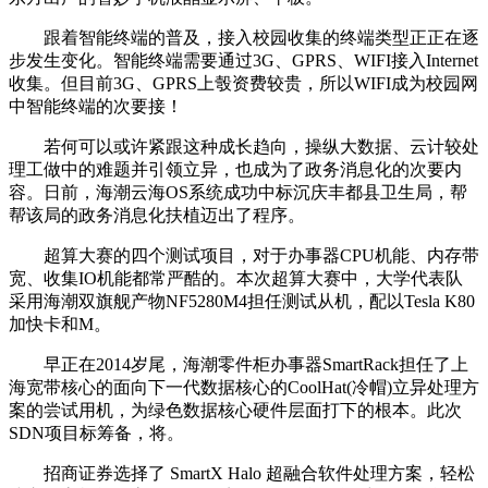
跟着智能终端的普及，接入校园收集的终端类型正正在逐
步发生变化。智能终端需要通过3G、GPRS、WIFI接入Internet
收集。但目前3G、GPRS上彀资费较贵，所以WIFI成为校园网
中智能终端的次要接！
若何可以或许紧跟这种成长趋向，操纵大数据、云计较处
理工做中的难题并引领立异，也成为了政务消息化的次要内
容。日前，海潮云海OS系统成功中标沉庆丰都县卫生局，帮
帮该局的政务消息化扶植迈出了程序。
超算大赛的四个测试项目，对于办事器CPU机能、内存带
宽、收集IO机能都常严酷的。本次超算大赛中，大学代表队
采用海潮双旗舰产物NF5280M4担任测试从机，配以Tesla K80
加快卡和M。
早正在2014岁尾，海潮零件柜办事器SmartRack担任了上
海宽带核心的面向下一代数据核心的CoolHat(冷帽)立异处理方
案的尝试用机，为绿色数据核心硬件层面打下的根本。此次
SDN项目标筹备，将。
招商证券选择了 SmartX Halo 超融合软件处理方案，轻松