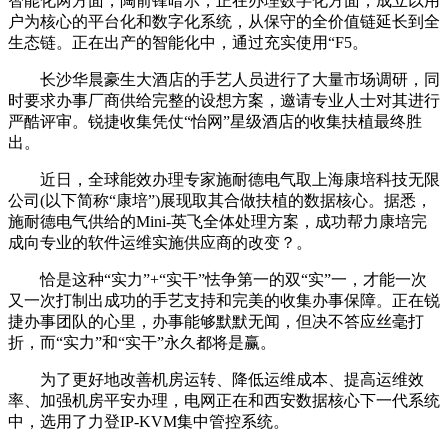
智能化两方面，陶前锋暗示，正在办理数字化方面，成立以用
户为核心的平台化和数字化系统，从保守的全价值链延长到全
生态链。正在出产的智能化中，通过充实使用“F5。
长沙华晨豪生大酒店的手艺人员进行了大量市场调研，同
时要求办事厂商供给完整的设想方案，邀请专业人士对其进行
严酷评审。锐捷收集凭仗“怡网”星级酒店的收集扶植最终胜
出。
近日，全球能效办理专家施耐德电气取上海康培科技无限
公司(以下简称“康培”)展现取其合做扶植的数据核心。据悉，
施耐德电气供给的Mini-英飞全体处理方案，成功帮力康培完
成向专业的软件运维实施供应商的改变？。
恰是这种“实力”+“实干”怯争第一的双“实”一，才能一次
又一次打制出成功的手艺支持和完美的收集办事保障。正在锐
捷办事团队的心里，办事能够默默无闻，但决不答应丝毫打
折，而“实力”和“实干”永久都将是赢。
为了更好地改善机房运转、降低运维成本、提高运维效
率、加强机房平安办理，电网正在和西安数据核心下一代系统
中，选用了力登IP-KVM集中管控系统。