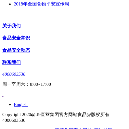
2018年全国食物平安宣传周
关于我们
食品安全常识
食品安全动态
联系我们
4000603536
周一至周六：8:00~17:00
English
Copyright 2020@ J9直营集团官方网站食品@版权所有
4000603536