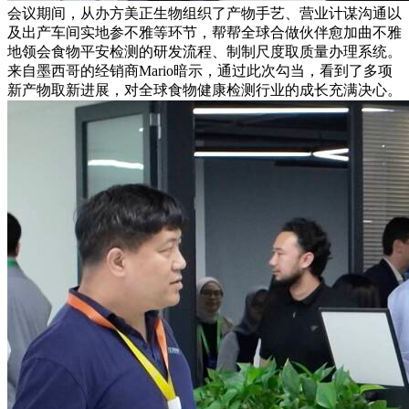
会议期间，从办方美正生物组织了产物手艺、营业计谋沟通以
及出产车间实地参不雅等环节，帮帮全球合做伙伴愈加曲不雅
地领会食物平安检测的研发流程、制制尺度取质量办理系统。
来自墨西哥的经销商Mario暗示，通过此次勾当，看到了多项
新产物取新进展，对全球食物健康检测行业的成长充满决心。