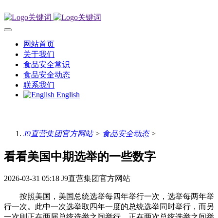
网站首页
关于我们
食品安全常识
食品安全动态
联系我们
English
J9直营集团官方网站
>
食品安全动态
>
看看美国中期选举的一些数字
2026-03-31 05:18
J9直营集团官方网站
按照美国，美国总统选举每四年举行一次，选举每两年举
行一次。此中一次选举取四年一度的总统选举同时举行，而另
一次则正在两届总统选举之间举行。正在两次总统选举之间举