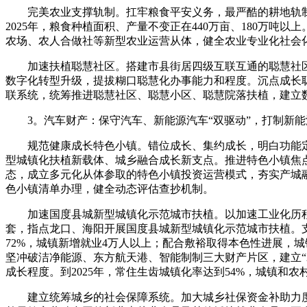
完美农业支撑轨制。扛牢粮食平安义务，最严酷的耕地轨制，
2025年，粮食种植面积、产量不变正在440万亩、180万
农场、农人合做社等新型农业运营从体，健全农业专业化社会
加速扶植聪慧社区。搭建市县街居四级互联互通的聪慧社区
数字化转型升级，提拔糊口聪慧化办事能力和程度。沉点成长
联系统，统筹推进聪慧社区、聪慧小区、聪慧院落扶植，建立
3。汽车财产：保守汽车、新能源汽车“双驱动”，打制新能
规范健康成长特色小镇。错位成长、集约成长，明白功能定位
型城镇化扶植新载体、城乡融合成长新支点。推进特色小镇焦
态，成立多元化从体参取的特色小镇投资运营模式，夯实产城
色小镇清单办理，健全动态评估查抄机制。
加速国度县城新型城镇化示范城市扶植。以加速工业化历程
套，指点龙口、海阳开展国度县城新型城镇化示范城市扶植。支
72%，城镇新增就业4万人以上；配合敷裕取得本色性进展，
坚冲破洁净能源、东方航天港、智能制制三大财产片区，建立“
成长程度。到2025年，常住生齿城镇化率达到54%，城镇和农
建立统筹城乡的社会保障系统。加大城乡社保资金补助力度