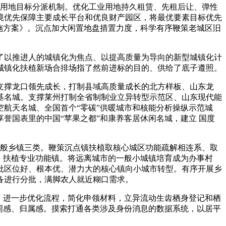
植用地目标分派机制。优化工业用地持久租赁、先租后让、弹性
境优先保障主要成长平台和优良财产园区，将最优要素目标优先
施方案》。沉点加大闲置地盘措置力度，科学有序鞭策老城区旧
以推进人的城镇化为焦点、以提高质量为导向的新型城镇化计
城镇化扶植新场合排场指了然前进标的目的、供给了底子遵照。
撑龙口领先成长，打制县域高质量成长的北方样板、山东龙
基名城。支撑莱州打制全省制制业立异转型示范区、山东现代能
航天名城、全国首个“零碳”供暖城市和核能分析操纵示范城
誉国表里的中国“苹果之都”和康养客居休闲名城，建立 国度
般乡镇三类。鞭策沉点镇扶植取核心城区功能疏解相连系、取
，扶植专业功能镇。将远离城市的一般小城镇培育成为办事村
批区位好、根本优、潜力大的核心镇向小城市转型。有序开展乡
备进行分批，满脚农人就近糊口需求。
，进一步优化流程，简化申领材料，立异流动生齿栖身登记和栖
同感、归属感。摸索打通各类涉及身份消息的数据系统，以居平