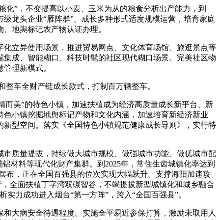
粮化”，不变提高以小麦、玉米为从的粮食分析出产能力，到
、市级龙头企业“雁阵群”。成长多种形式适度规模运营，培育家庭
物、地舆标记农产物认证办理。
化立异使用场景，推进贸易网点、文化体育场馆、旅逛景点等
端集成、智能糊口、科技时髦的社区现代糊口场景。完美社区物
慧管理新模式。
和整车全财产链成长款式，打制百万辆整车。
精而美”的特色小镇，加速扶植成为经济高质量成长新平台、新
特色小镇挖掘地舆标记产物和文化内涵，加速培育新经济新业
的新型空间。落实《全国特色小镇规范健康成长导则》，实行特
市质量提拔，持续做大城市规模、做强城市功能、做优城市配
铝材料等现代化财产集群。到2025年，常住生齿城镇化率达到
万元摆布，正在全国百强县的位次实现大幅跃升。支撑海阳加速攻
财产，全面扶植丁字湾双碳智谷，不竭提拔新型城镇化和城乡融合
分析实力成功进入烟台“第一方阵”，跨入“全国百强县”。
和大病安全待遇程度。实施全平易近参保打算，激励未取用人