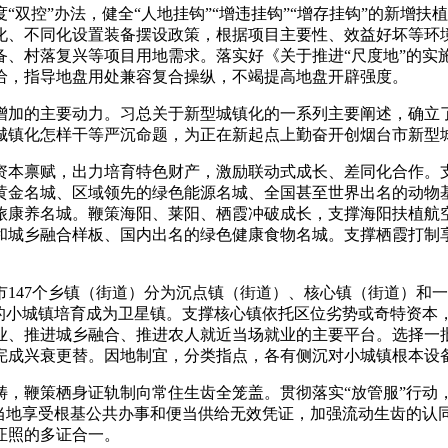
控”办法，健全“人地挂钩”“增违挂钩”“增存挂钩”的新增扶
化、不同化设置装备摆设政策，根据项目主要性、效益好坏等环
备、村落复兴等项目用地需求。落实好《关于推进“尺度地”的实
给，指导地盘用处兼容复合操纵，不竭提高地盘开辟强度。
加的主要动力。习总关于新型城镇化的一系列主要阐述，确立了
城镇化怎样干等严沉命题，为正在新起点上勤奋开创烟台市新型
本禀赋，出力培育特色财产，激励联动式成长、差同化合作。支
黄金名城、区域领先的绿色能源名城、全国甚至世界出名的动物
旅康养名城。鞭策海阳、莱阳、栖霞冲破成长，支撑海阳扶植航空
城乡融合样板、国内出名的绿色健康食物名城。支撑栖霞打制享
47个乡镇（街道）分为沉点镇（街道）、核心镇（街道）和一
边的小城镇培育成为卫星镇。支撑核心镇依托区位劣势或奇特资本
业、推进城乡融合、推进农人就近当场就业的主要平台。选择一
完成兴衰更替。因地制宜，分类指点，各有侧沉对小城镇根本设
鞭策栖身证轨制向常住生齿全笼盖。贯彻落实“放管服”行动
在当地享受根基公共办事和便当供给无效凭证，加强流动生齿的认
证照的多证合一。