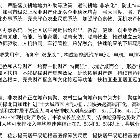
严酷落实耕地地力补助等政策，遏制耕地“非农化”、防止“非
吨以上。加强市级以上农业财产化龙头企业梯次培育，强大国度、省
化办事系统。完美绿色农业尺度系统，加强绿色食物、无机农产
办事系统，为社区居平易近供给邻里、教育、健康、创业等数字
聪慧党建、智能、智能家居、聪慧安防、聪慧物业，推进建立云
数据驱动、人机协同、车行管控、跨界融合、快速响应的下层聪
源乘用车、商务车“双龙头”，构成新能源汽车电池、电机、电控
和从导财产，培育一批财产“特而强”、功能“聚而合”、形态“
点区扶植，不竭提拔财产集聚效应，延长拓展财产链，持续鞭策
融合根本、完美财产配套和文化旅逛等功能，扶植宜业宜居宜逛
、非农财产正在城市集聚、农村生齿向城市集中为方针，聚焦城
撑龙口加速推进“十大城市区片”扶植，加快兴起高端石化、高端
城镇和农村居平易近人均可安排收入别离达到7。5万元和6。4
2+3+N”现代财产系统，冲破成长航空航天、洁净能源等劣势
村人均可安排收入年均增速连结正在7。5%和8。5%以上，县域
，稳步提高居平易近根基医保筹资尺度，提拔居平易近根基医保