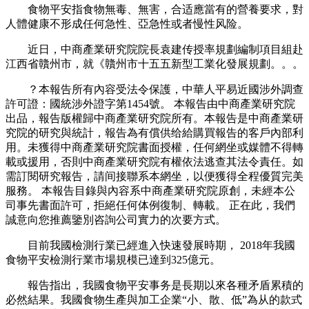
食物平安指食物無毒、無害，合适應當有的營養要求，對
人體健康不形成任何急性、亞急性或者慢性风险。
近日，中商產業研究院院長袁建传授率規劃編制項目組赴
江西省贛州市，就《贛州市十五五新型工業化發展規劃。。。
？本報告所有內容受法令保護，中華人平易近國涉外調查
許可證：國統涉外證字第1454號。 本報告由中商產業研究院
出品，報告版權歸中商產業研究院所有。本報告是中商產業研
究院的研究與統計，報告為有償供给給購買報告的客戶內部利
用。未獲得中商產業研究院書面授權，任何網坐或媒體不得轉
載或援用，否則中商產業研究院有權依法逃查其法令責任。如
需訂閱研究報告，請间接聯系本網坐，以便獲得全程優質完美
服務。 本報告目錄與內容系中商產業研究院原創，未經本公
司事先書面許可，拒絕任何体例復制、轉載。 正在此，我們
誠意向您推薦鑒別咨詢公司實力的次要方式。
目前我國檢測行業已經進入快速發展時期， 2018年我國
食物平安檢測行業市場規模已達到325億元。
報告指出，我國食物平安事务是長期以來各種矛盾累積的
必然結果。我國食物生產與加工企業“小、散、低”為从的款式