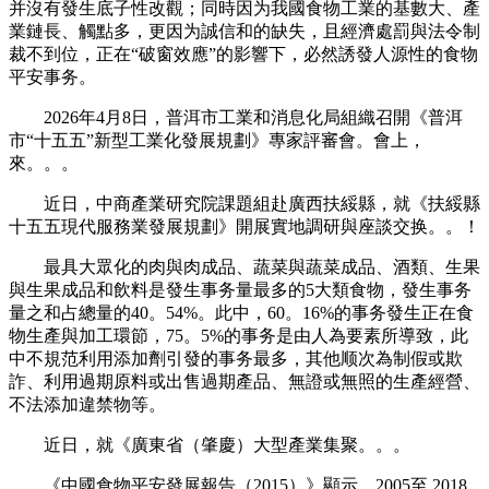
并沒有發生底子性改觀；同時因为我國食物工業的基數大、產
業鏈長、觸點多，更因为誠信和的缺失，且經濟處罰與法令制
裁不到位，正在“破窗效應”的影響下，必然誘發人源性的食物
平安事务。
2026年4月8日，普洱市工業和消息化局組織召開《普洱
市“十五五”新型工業化發展規劃》專家評審會。會上，
來。。。
近日，中商產業研究院課題組赴廣西扶綏縣，就《扶綏縣
十五五現代服務業發展規劃》開展實地調研與座談交换。。！
最具大眾化的肉與肉成品、蔬菜與蔬菜成品、酒類、生果
與生果成品和飲料是發生事务量最多的5大類食物，發生事务
量之和占總量的40。54%。此中，60。16%的事务發生正在食
物生產與加工環節，75。5%的事务是由人為要素所導致，此
中不規范利用添加劑引發的事务最多，其他顺次為制假或欺
詐、利用過期原料或出售過期產品、無證或無照的生產經營、
不法添加違禁物等。
近日，就《廣東省（肇慶）大型產業集聚。。。
《中國食物平安發展報告（2015）》顯示，2005至 2018