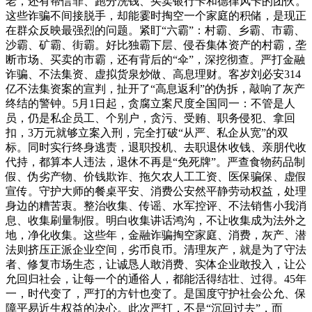
老，还有帮信罪、跑分洗钱、买卖银行卡和德律风卡的团伙。
这些诈骗不间接脱手，却能霎时掏空一个家庭的积储，是现正
在群众反映最强烈的问题。紧盯“六霸”：村霸、乡霸、市霸、
沙霸、矿霸、街霸。好比独霸下层、侵吞集体资产的村霸，垄
断市场、买卖的市霸，还有背后的“伞”，深挖彻查。严打金融
诈骗、不法集资、虚拟货泉炒做、高息理财。客岁刘必安314
亿不法集资案的宣判，扯开了“高息返利”的伪拆，敲响了灰产
终结的警钟。5月1日起，贪腐立案尺度全国同一：不管是人
员，仍是私企员工、个别户，贪污、受贿、职务侵犯、拿回
扣，3万元就够立案入刑，完全打破“从严、私企从宽”的双
标。同时实行终身逃责，退职投机、去职退休收钱、亲朋代收
代持，都算本人违法，退休不再是“免死牌”。严查食物药品制
假、伪劣产物、价钱欺诈、拖欠农人工工资、医保骗保、虚假
宣传。守护大师的餐桌平安、消费公安然平静劳动权益，处理
身边的糟苦衷。整治收集、传谣、水军控评、不法销售小我消
息、收集刷量制假。明白收集讲话鸿沟，不让收集成为法外之
地，净化收集。这些年，金融诈骗掏空家庭、消费，灰产、潜
法则挤压正派企业空间，劣币良币。清理灰产，就是为了守法
者、修复市场生态，让诚恳人敢消费、实体企业敢投入，让公
允回归社会，让每一个的通俗人，都能活得结壮、过得。45年
一，时代变了，严打的方针也变了。是国度守护社会公允、保
障平易近生权益的决心。此次严打，不是“沉回过去”，而