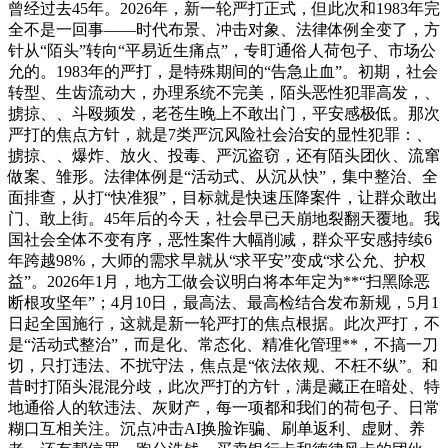
曾经过去45年。2026年，新一轮严打正式，但此次和1983年完
全不是一回事——时代布景、冲击对象、法律体例全变了，方
针从“陌头”转向“平易近生痛点”，专盯通俗人荷包子、市场公
允的。1983年的严打，是特殊期间的“告急止血”。初期，社会
转型、生齿流动大，办理系统不完美，陌头恶性犯罪高发，、
掳掠、、斗殴频发，老苍生晚上不敢出门，平安感极低。那次
严打的焦点方针，就是7类严沉风险社会治安的显性犯罪：、
掳掠、、爆炸、放火、投毒、严沉盗窃，还有陌头团伙、流窜
做案、雏形。法律体例是“活动式、从沉从快”，集中整治、全
面排查，从打“快准狠”，目标就是快速压降案件，让群众敢出
门、敢上街。45年后的今天，社会早已天崩地裂翻天覆地。我
国社会全体不变有序，恶性案件大幅削减，群众平安感持续6
年跨越98%，大师的需求早就从“求平安”变成“求公允、护权
益”。2026年1月，地方工做会议明白将本年定为**“扫黑除恶
断根攻坚年”；4月10日，最高法、最高检结合发布新规，5月1
日起全国施行，这就是新一轮严打的焦点根据。此次严打，不
是“活动式整治”，而是化、常态化、精准化管理**，不搞一刀
切，只打违法、不扰守法，焦点是“依法依规、不枉不纵”。和
昔时打陌头混混分歧，此次严打的方针，满是藏正在暗处、特
地通俗人的软违法、灰财产，每一项都和我们的荷包子、日常
糊口互相关注。沉点冲击AI换脸诈骗、刷单返利、虚财、养