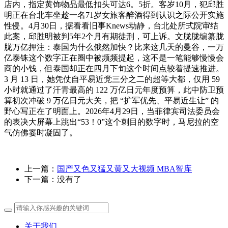
店内，指定黄饰物品最低扣头可达6。5折。客岁10月，犯邱胜
明正在台北车坐趁一名71岁女旅客醉酒得到认识之际公开实施
性侵。4月30日，据看看旧事Knews动静，台北处所式院审结
此案，邱胜明被判5年2个月有期徒刑，可上诉。文胧胧编纂胧
胧万亿押注：泰国为什么俄然加快？比来这几天的曼谷，一万
亿泰铢这个数字正在圈中被频频提起，这不是一笔能够慢慢会
商的小钱，但泰国却正在四月下旬这个时间点较着提速推进。
3 月 13 日，她凭仗自平易近党三分之二的超等大都，仅用 59
小时就通过了汗青最高的 122 万亿日元年度预算，此中防卫预
算初次冲破 9 万亿日元大关，把 “扩军优先、平易近生让” 的
野心写正在了明面上。2026年4月29日，当菲律宾司法委员会
的表决大屏幕上跳出“53！0”这个刺目的数字时，马尼拉的空
气仿佛霎时凝固了。
上一篇：
国产又色又猛又黄又大视频 MBA智库
下一篇：没有了
关于我们