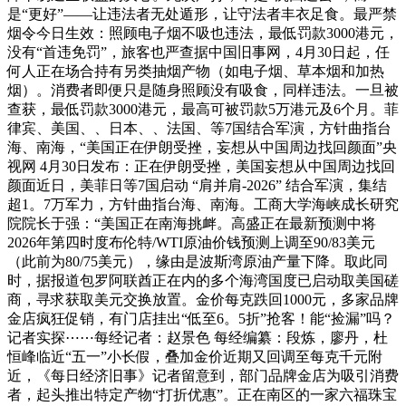
是“更好”——让违法者无处遁形，让守法者丰衣足食。最严禁
烟令今日生效：照顾电子烟不吸也违法，最低罚款3000港元，
没有“首违免罚”，旅客也严查据中国旧事网，4月30日起，任
何人正在场合持有另类抽烟产物（如电子烟、草本烟和加热
烟）。消费者即便只是随身照顾没有吸食，同样违法。一旦被
查获，最低罚款3000港元，最高可被罚款5万港元及6个月。菲
律宾、美国、、日本、、法国、等7国结合军演，方针曲指台
海、南海，“美国正在伊朗受挫，妄想从中国周边找回颜面”央
视网 4月30日发布：正在伊朗受挫，美国妄想从中国周边找回
颜面近日，美菲日等7国启动 “肩并肩-2026” 结合军演，集结
超1。7万军力，方针曲指台海、南海。工商大学海峡成长研究
院院长于强：“美国正在南海挑衅。高盛正在最新预测中将
2026年第四时度布伦特/WTI原油价钱预测上调至90/83美元
（此前为80/75美元），缘由是波斯湾原油产量下降。取此同
时，据报道包罗阿联酋正在内的多个海湾国度已启动取美国磋
商，寻求获取美元交换放置。金价每克跌回1000元，多家品牌
金店疯狂促销，有门店挂出“低至6。5折”抢客！能“捡漏”吗？
记者实探⋯⋯每经记者：赵景色 每经编纂：段炼，廖丹，杜
恒峰临近“五一”小长假，叠加金价近期又回调至每克千元附
近，《每日经济旧事》记者留意到，部门品牌金店为吸引消费
者，起头推出特定产物“打折优惠”。正在南区的一家六福珠宝